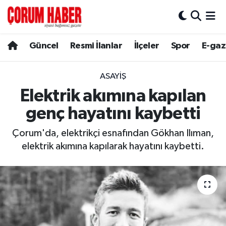
Güncel
Nöbetçi Eczaneler
Güncel
Resmi İlanlar
İlçeler
Spor
E-gaz
Spor
Hava Durumu
ASAYIŞ
Resmi İlanlar
Çorum Namaz Vakitleri
Elektrik akımına kapılan
genç hayatını kaybetti
Alaca
Trafik Durumu
Çorum'da, elektrikçi esnafından Gökhan Ilıman,
Bayat
Süper Lig Puan Durumu ve Fikstür
elektrik akımına kapılarak hayatını kaybetti.
Boğazkale
Tüm Manşetler
Dodurga
Son Dakika Haberleri
İskilip
Haber Arşivi