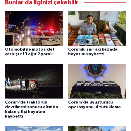
Bunlar da ilginizi çekebilir
Otomobil ile motosiklet
Çorumlu şair acı kazada
çarpıştı: 1’i ağır 2 yaralı
hayatını kaybetti
Çorum'da traktörün
Çorum’da uyuşturucu
devrilmesi sonucu altında
operasyonu: 4 tutuklama
kalan çiftçi hayatını
kaybetti