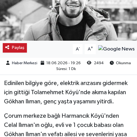
Kargı
Laçin
Mecitözü
Paylaş
-
+
A
A
Oğuzlar
Haber Merkezi
18.06.2026 - 19:26
2494
Okunma
Süresi: 1 Dk
Ortaköy
Edinilen bilgiye göre, elektrik arızasını gidermek
Osmancık
için gittiği Tolamehmet Köyü'nde akıma kapılan
Gökhan Ilıman, genç yaşta yaşamını yitirdi.
Sungurlu
Çorum merkeze bağlı Harmancık Köyü'nden
Uğurludağ
Celal Ilıman'ın oğlu, evli ve 1 çocuk babası olan
Gökhan Ilıman'ın vefatı ailesi ve sevenlerini yasa
Sağlık