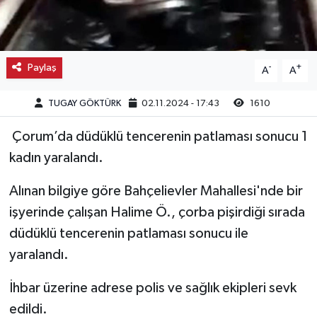
Kargı
Laçin
Paylaş
-
+
A
A
Mecitözü
TUGAY GÖKTÜRK
02.11.2024 - 17:43
1610
Oğuzlar
Çorum’da düdüklü tencerenin patlaması sonucu 1
kadın yaralandı.
Ortaköy
Alınan bilgiye göre Bahçelievler Mahallesi'nde bir
Osmancık
işyerinde çalışan Halime Ö., çorba pişirdiği sırada
düdüklü tencerenin patlaması sonucu ile
Sungurlu
yaralandı.
Uğurludağ
İhbar üzerine adrese polis ve sağlık ekipleri sevk
edildi.
Sağlık