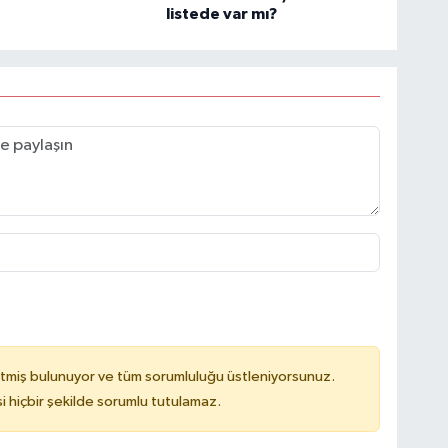
listede var mı?
tmiş bulunuyor ve tüm sorumluluğu üstleniyorsunuz.
hiçbir şekilde sorumlu tutulamaz.