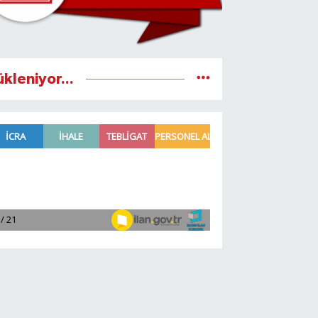
ükleniyor...