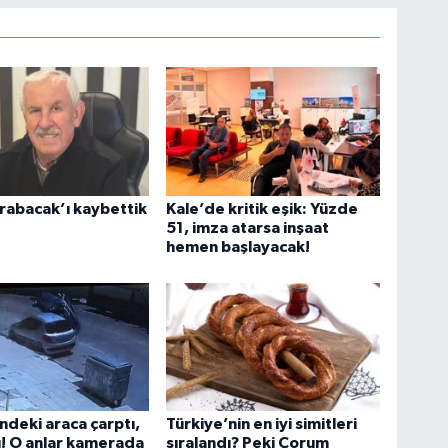
rabacak’ı kaybettik
Kale’de kritik eşik: Yüzde
51, imza atarsa inşaat
hemen başlayacak!
indeki araca çarptı,
Türkiye’nin en iyi simitleri
ı! O anlar kamerada
sıralandı? Peki Çorum