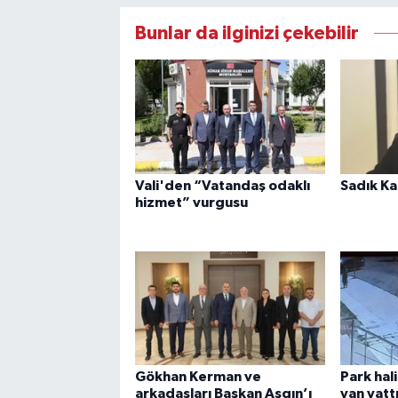
Bunlar da ilginizi çekebilir
Vali'den “Vatandaş odaklı
Sadık Ka
hizmet” vurgusu
Gökhan Kerman ve
Park hal
arkadaşları Başkan Aşgın’ı
yan yatt