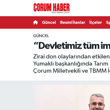
Güncel
Nöbetçi Eczaneler
Güncel
Resmi İlanlar
İlçeler
S
Spor
Hava Durumu
GÜNCEL
“Devletimiz tüm imk
Resmi İlanlar
Çorum Namaz Vakitleri
Zirai don olaylarından etkilen
Alaca
Trafik Durumu
Yumaklı başkanlığında Tarım B
Bayat
Süper Lig Puan Durumu ve Fikstür
Çorum Milletvekili ve TBMM İçi
Boğazkale
Tüm Manşetler
Dodurga
Son Dakika Haberleri
İskilip
Haber Arşivi