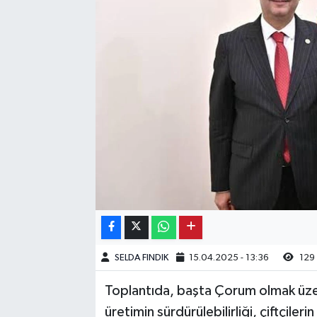
Kargı
Laçin
Mecitözü
Oğuzlar
Ortaköy
Osmancık
Sungurlu
SELDA FINDIK
15.04.2025 - 13:36
129
Uğurludağ
Toplantıda, başta Çorum olmak üzer
üretimin sürdürülebilirliği, çiftçile
Sağlık