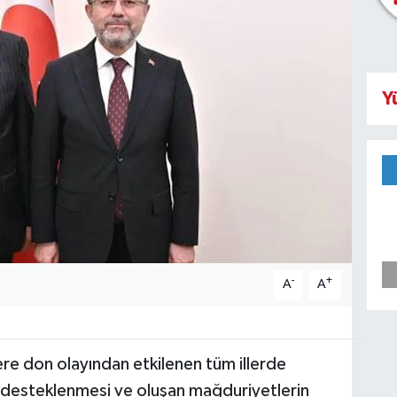
Y
-
+
A
A
e don olayından etkilenen tüm illerde
rin desteklenmesi ve oluşan mağduriyetlerin