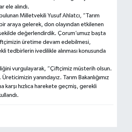
r ele alındı.
ulunan Milletvekili Yusuf Ahlatcı, “Tarım
 bir araya gelerek, don olayından etkilenen
 şekilde değerlendirdik. Çorum’umuz başta
iftçimizin üretime devam edebilmesi,
li tedbirlerin ivedilikle alınması konusunda
diğini vurgulayarak, “Çiftçimiz müsterih olsun.
 Üreticimizin yanındayız. Tarım Bakanlığımız
 karşı hızlıca harekete geçmiş, gerekli
kullandı.