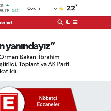
OIN
°
22
59,79
%1.11
Çorum
AR
436
%0.18
erleri
O
510
%0.32
LİN
811
%0.38
 ALTIN
in yanındayız”
.55
%0.03
100
 ve Orman Bakanı İbrahim
79
%-14
irildi. Toplantıya AK Parti
atıldı.