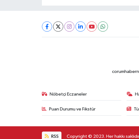
corumhabernet
Nöbetçi Eczaneler
H
Puan Durumu ve Fikstür
Tü
RSS
Copyright © 2023. Her hakkı saklıdır