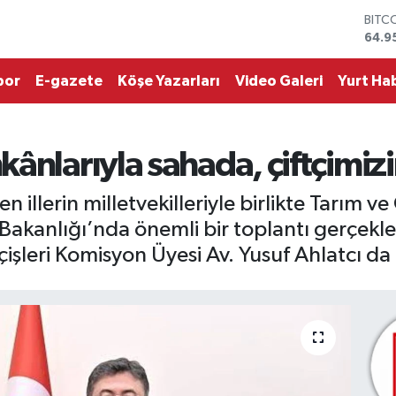
BITC
64.9
DOL
47,7
por
E-gazete
Köşe Yazarları
Video Galeri
Yurt Hab
EUR
55,2
STER
64,4
GRAM
ânlarıyla sahada, çiftçimiz
6660
BİST
en illerin milletvekilleriyle birlikte Tarım
13.7
akanlığı’nda önemli bir toplantı gerçekleşt
şleri Komisyon Üyesi Av. Yusuf Ahlatcı da k