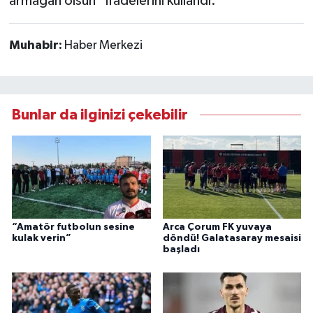
armağan olsun” ifadelerini kullandı.
Muhabir:
Haber Merkezi
Bunlar da ilginizi çekebilir
“Amatör futbolun sesine
Arca Çorum FK yuvaya
kulak verin”
döndü! Galatasaray mesaisi
başladı