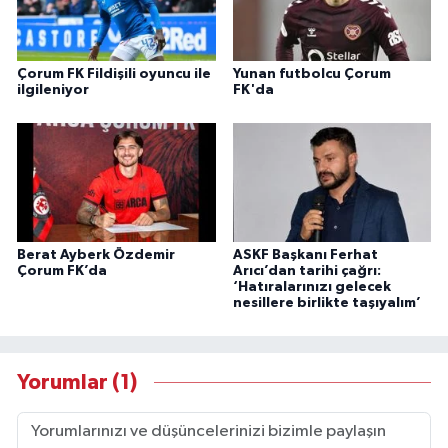
Çorum FK Fildişili oyuncu ile
Yunan futbolcu Çorum
ilgileniyor
FK'da
Berat Ayberk Özdemir
ASKF Başkanı Ferhat
Çorum FK’da
Arıcı’dan tarihi çağrı:
‘Hatıralarınızı gelecek
nesillere birlikte taşıyalım’
Yorumlar (1)