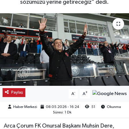
sözümüzü yerine getireceğiz” dedi.
Kargı
Laçin
Mecitözü
Oğuzlar
Ortaköy
Osmancık
Paylaş
-
+
A
A
Sungurlu
Haber Merkezi
08.05.2026 - 16:24
51
Okunma
Uğurludağ
Süresi: 1 Dk
Arca Çorum FK Onursal Başkanı Muhsin Dere,
Sağlık