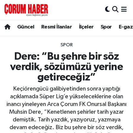
Güncel
Nöbetçi Eczaneler
Güncel
Resmi İlanlar
İlçeler
Spor
E-gaz
Spor
Hava Durumu
SPOR
Resmi İlanlar
Çorum Namaz Vakitleri
Dere: “Bu şehre bir söz
verdik, sözümüzü yerine
Alaca
Trafik Durumu
getireceğiz”
Bayat
Süper Lig Puan Durumu ve Fikstür
Keçiörengücü galibiyetinden sonra yaptığı
açıklamada Süper Lig’e yükseleceklerine olan
Boğazkale
Tüm Manşetler
inancı yineleyen Arca Çorum FK Onursal Başkanı
Muhsin Dere, “Kenetlenen şehirler tarih yazar
Dodurga
Son Dakika Haberleri
demiştik. Tarih yazdık, yazıyoruz, yazmaya
devam edeceğiz. Biz bu şehre bir söz verdik,
İskilip
Haber Arşivi