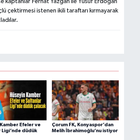
ise kaptanlar Ferhat Yazgan ile Yusuf Erdoğan
lü çektirmesi istenen ikili taraftarı kırmayarak
ladılar.
Kamber Efeler ve
Çorum FK, Konyaspor’dan
r Ligi’nde düdük
Melih İbrahimoğlu’nu istiyor