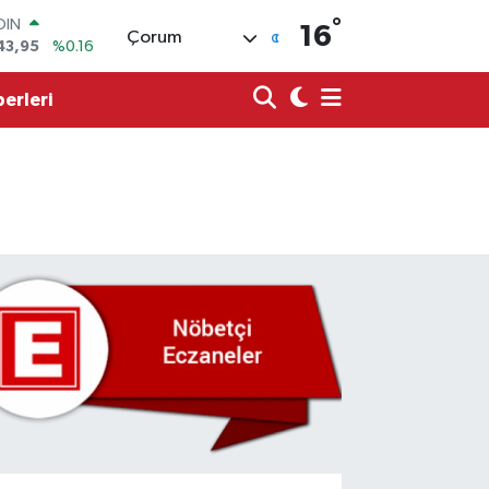
43,95
%0.16
°
16
Çorum
AR
704
%0
O
erleri
0406
%-0.08
LİN
143
%0
 ALTIN
.87
%0.12
100
99
%70