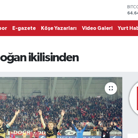
64.6
DOL
47,6
EUR
por
E-gazete
Köşe Yazarları
Video Galeri
Yurt Hab
55,
STER
64,2
GRAM
oğan ikilisinden
6500
BİST
13.7