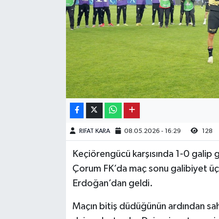
Kargı
Laçin
Mecitözü
Oğuzlar
Ortaköy
RIFAT KARA
08.05.2026 - 16:29
128
Osmancık
Keçiörengücü karşısında 1-0 galip ge
Sungurlu
Çorum FK’da maç sonu galibiyet üç
Erdoğan’dan geldi.
Uğurludağ
Maçın bitiş düdüğünün ardından sah
Sağlık