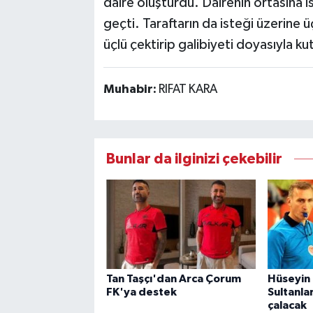
daire oluşturdu. Dairenin ortasına 
geçti. Taraftarın da isteği üzerine üç
üçlü çektirip galibiyeti doyasıyla kut
Muhabir:
RIFAT KARA
Bunlar da ilginizi çekebilir
Tan Taşçı'dan Arca Çorum
Hüseyin 
FK'ya destek
Sultanla
çalacak