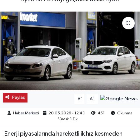
Kargı
Laçin
Mecitözü
Oğuzlar
Ortaköy
Osmancık
Paylaş
-
+
A
A
Sungurlu
Haber Merkezi
20.05.2026 - 12:43
451
Okunma
Süresi: 1 Dk
Uğurludağ
Enerji piyasalarında hareketlilik hız kesmeden
Sağlık