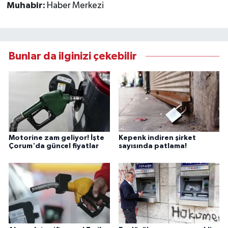
Muhabir:
Haber Merkezi
Bunlar da ilginizi çekebilir
Motorine zam geliyor! İşte
Kepenk indiren şirket
Çorum'da güncel fiyatlar
sayısında patlama!