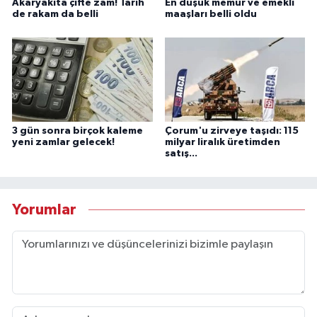
Akaryakıta çifte zam! Tarih
En düşük memur ve emekli
de rakam da belli
maaşları belli oldu
3 gün sonra birçok kaleme
Çorum'u zirveye taşıdı: 115
yeni zamlar gelecek!
milyar liralık üretimden
satış...
Yorumlar