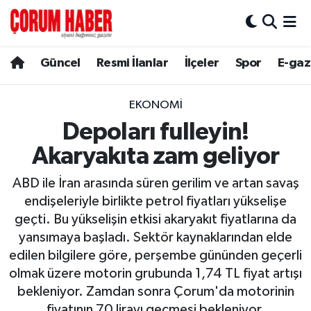
Güncel
Nöbetçi Eczaneler
Güncel
Resmi İlanlar
İlçeler
Spor
E-gaz
Spor
Hava Durumu
EKONOMI
Resmi İlanlar
Çorum Namaz Vakitleri
Depoları fulleyin!
Akaryakıta zam geliyor
Alaca
Trafik Durumu
ABD ile İran arasında süren gerilim ve artan savaş
Bayat
Süper Lig Puan Durumu ve Fikstür
endişeleriyle birlikte petrol fiyatları yükselişe
geçti. Bu yükselişin etkisi akaryakıt fiyatlarına da
Boğazkale
Tüm Manşetler
yansımaya başladı. Sektör kaynaklarından elde
edilen bilgilere göre, perşembe gününden geçerli
Dodurga
Son Dakika Haberleri
olmak üzere motorin grubunda 1,74 TL fiyat artışı
bekleniyor. Zamdan sonra Çorum'da motorinin
İskilip
Haber Arşivi
fiyatının 70 lirayı geçmesi bekleniyor.