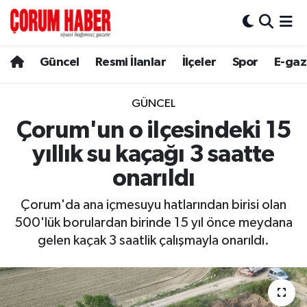
Güncel
Nöbetçi Eczaneler
Güncel
Resmi İlanlar
İlçeler
Spor
E-gaz
Spor
Hava Durumu
GÜNCEL
Resmi İlanlar
Çorum Namaz Vakitleri
Çorum'un o ilçesindeki 15
yıllık su kaçağı 3 saatte
Alaca
Trafik Durumu
onarıldı
Bayat
Süper Lig Puan Durumu ve Fikstür
Çorum'da ana içmesuyu hatlarından birisi olan
500'lük borulardan birinde 15 yıl önce meydana
Boğazkale
Tüm Manşetler
gelen kaçak 3 saatlik çalışmayla onarıldı.
Dodurga
Son Dakika Haberleri
İskilip
Haber Arşivi