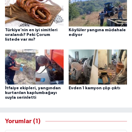
Türkiye’nin en iyi simitleri
Köylüler yangına müdahale
sıralandı? Peki Çorum
ediyor
listede var mı?
İtfaiye ekipleri, yangından
Evden 1 kamyon çöp çıktı
kurtarılan kaplumbağayı
suyla serinletti
Yorumlar (1)