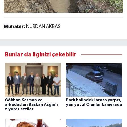
Muhabir:
NURDAN AKBAŞ
Bunlar da ilginizi çekebilir
Gökhan Kerman ve
Park halindeki araca çarptı,
arkadaşları Başkan Aşgın’ı
yan yattı! O anlar kamerada
ziyaret ettiler