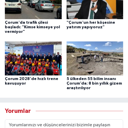
Çorum'da trafik çilesi
"Çorum'un her köşesine
başladı: "Kimse kimseye yol
yatırım yapıyoruz"
vermiyor"
Çorum 2028'de hızlı trene
5 ülkeden 55 bilim insanı
kavuşuyor
Çorum’da: 8 bin yıllık gizem
araştırılıyor
Yorumlar