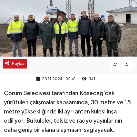
Kargı
Laçin
Mecitözü
Oğuzlar
Paylaş
-
+
A
A
Ortaköy
20.11.2024 - 09:41
341
Osmancık
Çorum Belediyesi tarafından Kösedağ’daki
yürütülen çalışmalar kapsamında, 30 metre ve 15
Sungurlu
metre yüksekliğinde iki ayrı anten kulesi inşa
Uğurludağ
ediliyor. Bu kuleler, telsiz ve radyo yayınlarının
daha geniş bir alana ulaşmasını sağlayacak.
Sağlık