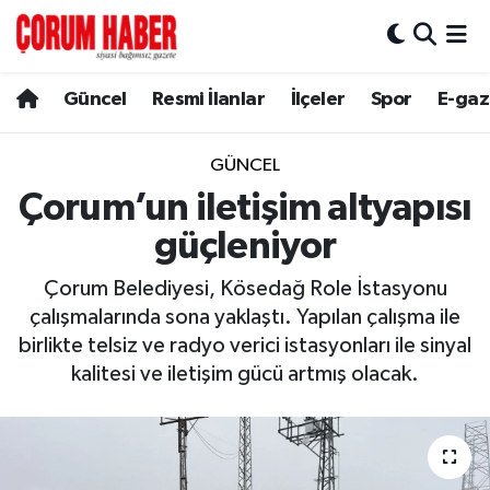
Güncel
Nöbetçi Eczaneler
Güncel
Resmi İlanlar
İlçeler
Spor
E-gaz
Spor
Hava Durumu
GÜNCEL
Resmi İlanlar
Çorum Namaz Vakitleri
Çorum’un iletişim altyapısı
güçleniyor
Alaca
Trafik Durumu
Çorum Belediyesi, Kösedağ Role İstasyonu
Bayat
Süper Lig Puan Durumu ve Fikstür
çalışmalarında sona yaklaştı. Yapılan çalışma ile
birlikte telsiz ve radyo verici istasyonları ile sinyal
Boğazkale
Tüm Manşetler
kalitesi ve iletişim gücü artmış olacak.
Dodurga
Son Dakika Haberleri
İskilip
Haber Arşivi