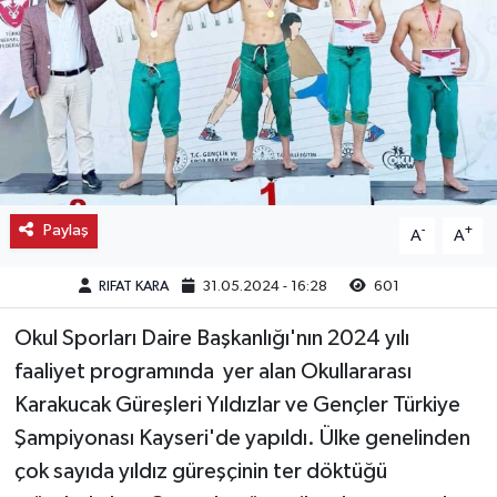
Kargı
Laçin
Mecitözü
Oğuzlar
Paylaş
-
+
A
A
Ortaköy
RIFAT KARA
31.05.2024 - 16:28
601
Osmancık
Okul Sporları Daire Başkanlığı'nın 2024 yılı
faaliyet programında yer alan Okullararası
Sungurlu
Karakucak Güreşleri Yıldızlar ve Gençler Türkiye
Uğurludağ
Şampiyonası Kayseri'de yapıldı. Ülke genelinden
çok sayıda yıldız güreşçinin ter döktüğü
Sağlık