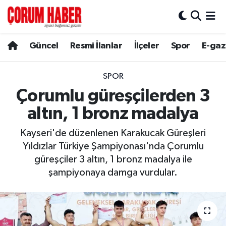
Güncel
Nöbetçi Eczaneler
Güncel
Resmi İlanlar
İlçeler
Spor
E-gaz
Spor
Hava Durumu
SPOR
Resmi İlanlar
Çorum Namaz Vakitleri
Çorumlu güreşçilerden 3
altın, 1 bronz madalya
Alaca
Trafik Durumu
Kayseri'de düzenlenen Karakucak Güreşleri
Bayat
Süper Lig Puan Durumu ve Fikstür
Yıldızlar Türkiye Şampiyonası'nda Çorumlu
güreşçiler 3 altın, 1 bronz madalya ile
Boğazkale
Tüm Manşetler
şampiyonaya damga vurdular.
Dodurga
Son Dakika Haberleri
İskilip
Haber Arşivi