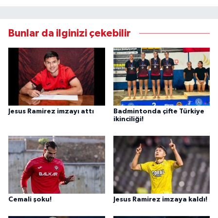
Bunlar da ilginizi çekebilir
Jesus Ramirez imzayı attı
Badmintonda çifte Türkiye
ikinciliği!
Cemali şoku!
Jesus Ramirez imzaya kaldı!