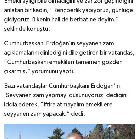
Emekli aylığı bile olmadığını ve zar zor geçindiğini
anlatan bir kadın, “Rençberlik yapıyoruz, günlüğe
gidiyoruz, ülkenin hali de berbat ne deyim.”
şeklinde konuştu.
Cumhurbaşkanı Erdoğan’ın seyyanen zam
açıklamalarını dinlediğini dile getiren bir vatandaş,
“Cumhurbaşkanı emeklileri tamamen gözden
çıkarmış.” yorumunu yaptı.
Bazı vatandaşlar Cumhurbaşkanı Erdoğan’ın
‘Seyyanen zam yapmayı düşünüyoruz’ dediğini
iddia ederek, “İftira atmayalım emeklilere
seyyanen zam yapacak.” dedi.