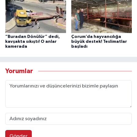
“Buradan Dönülür” dedi,
Çorum’da hayvancılığa
kavşakta sıkıştı! O anlar
büyük destek! Teslimatlar
kamerada
başladı
Yorumlar
Gönder