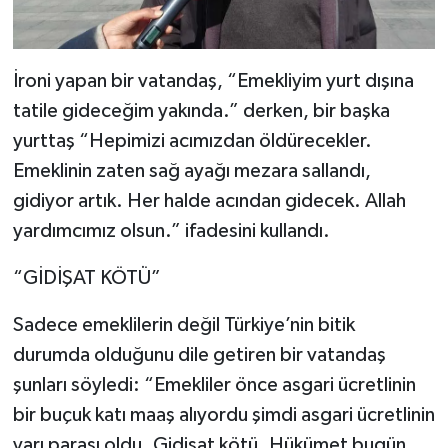
İroni yapan bir vatandaş, “Emekliyim yurt dışına
tatile gideceğim yakında.” derken, bir başka
yurttaş “Hepimizi acımızdan öldürecekler.
Emeklinin zaten sağ ayağı mezara sallandı,
gidiyor artık. Her halde acından gidecek. Allah
yardımcımız olsun.” ifadesini kullandı.
“GİDİŞAT KÖTÜ”
Sadece emeklilerin değil Türkiye’nin bitik
durumda olduğunu dile getiren bir vatandaş
şunları söyledi: “Emekliler önce asgari ücretlinin
bir buçuk katı maaş alıyordu şimdi asgari ücretlinin
yarı parası oldu. Gidişat kötü. Hükümet bugün