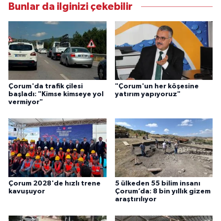
Bunlar da ilginizi çekebilir
Çorum'da trafik çilesi
"Çorum'un her köşesine
başladı: "Kimse kimseye yol
yatırım yapıyoruz"
vermiyor"
Çorum 2028'de hızlı trene
5 ülkeden 55 bilim insanı
kavuşuyor
Çorum’da: 8 bin yıllık gizem
araştırılıyor