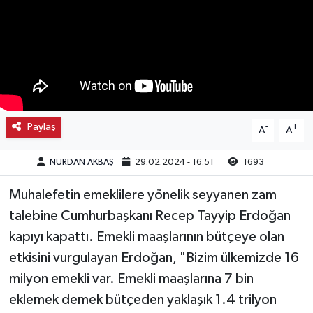
Kargı
Laçin
Mecitözü
Paylaş
-
+
A
A
Oğuzlar
NURDAN AKBAŞ
29.02.2024 - 16:51
1693
Ortaköy
Muhalefetin emeklilere yönelik seyyanen zam
Osmancık
talebine Cumhurbaşkanı Recep Tayyip Erdoğan
kapıyı kapattı. Emekli maaşlarının bütçeye olan
Sungurlu
etkisini vurgulayan Erdoğan, "Bizim ülkemizde 16
Uğurludağ
milyon emekli var. Emekli maaşlarına 7 bin
eklemek demek bütçeden yaklaşık 1.4 trilyon
Sağlık