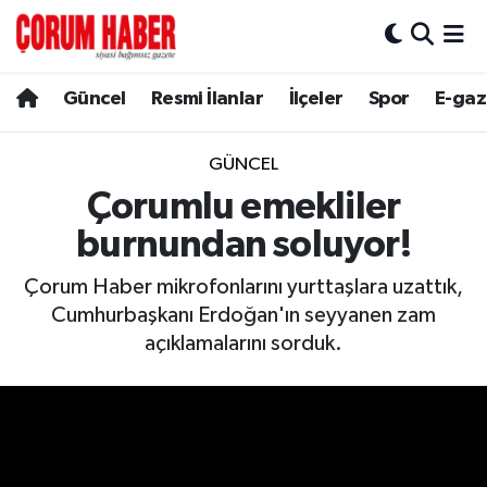
Güncel
Nöbetçi Eczaneler
Güncel
Resmi İlanlar
İlçeler
Spor
E-gaz
Spor
Hava Durumu
GÜNCEL
Resmi İlanlar
Çorum Namaz Vakitleri
Çorumlu emekliler
burnundan soluyor!
Alaca
Trafik Durumu
Çorum Haber mikrofonlarını yurttaşlara uzattık,
Bayat
Süper Lig Puan Durumu ve Fikstür
Cumhurbaşkanı Erdoğan'ın seyyanen zam
açıklamalarını sorduk.
Boğazkale
Tüm Manşetler
Dodurga
Son Dakika Haberleri
İskilip
Haber Arşivi