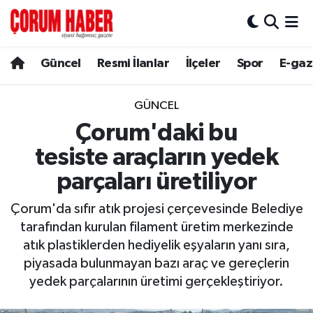
Güncel
Nöbetçi Eczaneler
Güncel
Resmi İlanlar
İlçeler
Spor
E-gaz
Spor
Hava Durumu
GÜNCEL
Resmi İlanlar
Çorum Namaz Vakitleri
Çorum'daki bu
tesiste araçların yedek
Alaca
Trafik Durumu
parçaları üretiliyor
Bayat
Süper Lig Puan Durumu ve Fikstür
Çorum'da sıfır atık projesi çerçevesinde Belediye
tarafından kurulan filament üretim merkezinde
Boğazkale
Tüm Manşetler
atık plastiklerden hediyelik eşyaların yanı sıra,
piyasada bulunmayan bazı araç ve gereçlerin
Dodurga
Son Dakika Haberleri
yedek parçalarının üretimi gerçekleştiriyor.
İskilip
Haber Arşivi