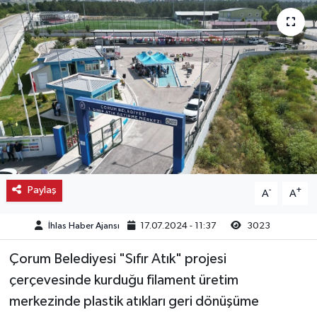
Kargı
Laçin
Mecitözü
Oğuzlar
Ortaköy
Paylaş
-
+
A
A
Osmancık
İhlas Haber Ajansı
17.07.2024 - 11:37
3023
Sungurlu
Çorum Belediyesi "Sıfır Atık" projesi
Uğurludağ
çerçevesinde kurduğu filament üretim
merkezinde plastik atıkları geri dönüşüme
Sağlık