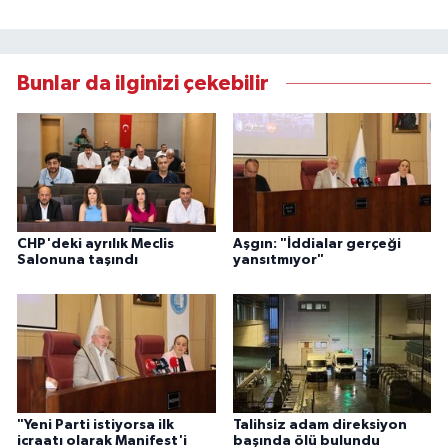
Bunlar da ilginizi çekebilir
CHP'deki ayrılık Meclis
Aşgın: "İddialar gerçeği
Salonuna taşındı
yansıtmıyor"
"Yeni Parti istiyorsa ilk
Talihsiz adam direksiyon
icraatı olarak Manifest'i
başında ölü bulundu