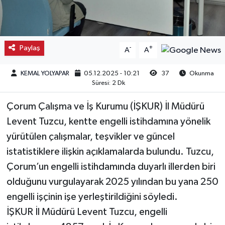
Kargı
Laçin
Paylaş
-
+
A
A
Mecitözü
KEMAL YOLYAPAR
05.12.2025 - 10:21
37
Okunma
Süresi: 2 Dk
Oğuzlar
Çorum Çalışma ve İş Kurumu (İŞKUR) İl Müdürü
Ortaköy
Levent Tuzcu, kentte engelli istihdamına yönelik
yürütülen çalışmalar, teşvikler ve güncel
Osmancık
istatistiklere ilişkin açıklamalarda bulundu. Tuzcu,
Çorum’un engelli istihdamında duyarlı illerden biri
Sungurlu
olduğunu vurgulayarak 2025 yılından bu yana 250
engelli işçinin işe yerleştirildiğini söyledi.
Uğurludağ
İŞKUR İl Müdürü Levent Tuzcu, engelli
Sağlık