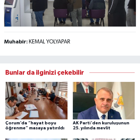
Muhabir:
KEMAL YOLYAPAR
Bunlar da ilginizi çekebilir
Çorum’da “hayat boyu
AK Parti'den kuruluşunun
öğrenme” masaya yatırıldı
25. yılında mevlit