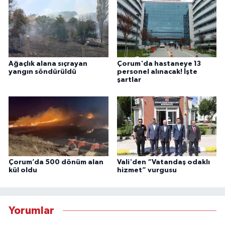
Ağaçlık alana sıçrayan
Çorum'da hastaneye 13
yangın söndürüldü
personel alınacak! İşte
şartlar
Çorum’da 500 dönüm alan
Vali'den “Vatandaş odaklı
kül oldu
hizmet” vurgusu
Yorumlar