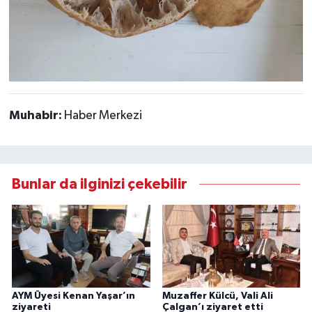
Muhabir:
Haber Merkezi
Bunlar da ilginizi çekebilir
AYM Üyesi Kenan Yaşar’ın
Muzaffer Külcü, Vali Ali
ziyareti
Çalgan’ı ziyaret etti