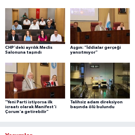
CHP'deki ayrılık Meclis
Aşgın: "İddialar gerçeği
Salonuna taşındı
yansıtmıyor"
"Yeni Parti istiyorsa ilk
Talihsiz adam direksiyon
icraatı olarak Manifest'i
başında ölü bulundu
Çorum'a getirebilir"