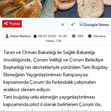
Kargı
Laçin
Paylaş
-
+
A
A
Mecitözü
Haber Merkezi
08.07.2026 - 10:30
584
Okunma
Süresi: 1 Dk
Oğuzlar
Tarım ve Orman Bakanlığı ile Sağlık Bakanlığı
Ortaköy
öncülüğünde, Çorum Valiliği ve Çorum Belediye
Başkanlığı’nın destekleriyle yürütülen Tam Buğday
Osmancık
Ekmeğinin Yaygınlaştırılması Kampanyası
kapsamında Çorum’da farkındalık çalışmaları
Sungurlu
aralıksız devam ediyor.
Tam buğday unlu ekmeğin yaygınlaştırılması
Uğurludağ
kapsamında pilot il olarak belirlenen Çorum’da,
Sağlık