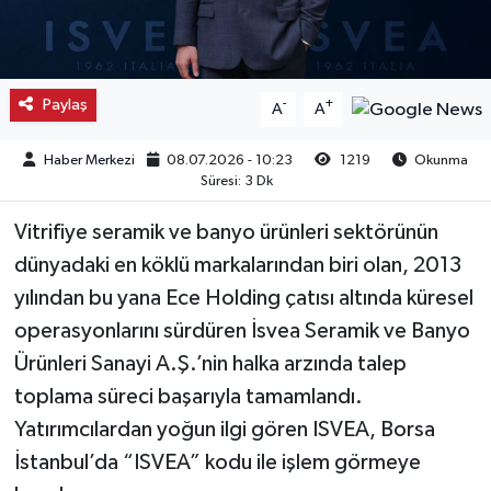
Kargı
Laçin
Paylaş
-
+
A
A
Mecitözü
Haber Merkezi
08.07.2026 - 10:23
1219
Okunma
Süresi: 3 Dk
Oğuzlar
Vitrifiye seramik ve banyo ürünleri sektörünün
Ortaköy
dünyadaki en köklü markalarından biri olan, 2013
yılından bu yana Ece Holding çatısı altında küresel
Osmancık
operasyonlarını sürdüren İsvea Seramik ve Banyo
Ürünleri Sanayi A.Ş.’nin halka arzında talep
Sungurlu
toplama süreci başarıyla tamamlandı.
Yatırımcılardan yoğun ilgi gören ISVEA, Borsa
Uğurludağ
İstanbul’da “ISVEA” kodu ile işlem görmeye
Sağlık