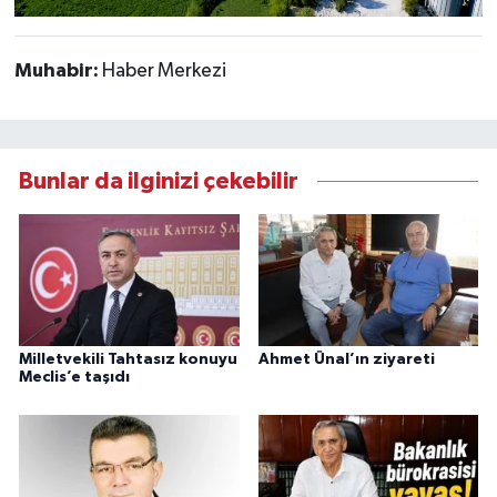
Muhabir:
Haber Merkezi
Bunlar da ilginizi çekebilir
Milletvekili Tahtasız konuyu
Ahmet Ünal’ın ziyareti
Meclis’e taşıdı