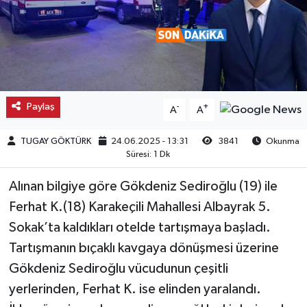
Kargı
Laçin
Mecitözü
Paylaş
-
+
A
A
Oğuzlar
TUGAY GÖKTÜRK
24.06.2025 - 13:31
3841
Okunma
Süresi: 1 Dk
Ortaköy
Alınan bilgiye göre Gökdeniz Sediroğlu (19) ile
Osmancık
Ferhat K.(18) Karakeçili Mahallesi Albayrak 5.
Sokak’ta kaldıkları otelde tartışmaya başladı.
Sungurlu
Tartışmanın bıçaklı kavgaya dönüşmesi üzerine
Gökdeniz Sediroğlu vücudunun çeşitli
Uğurludağ
yerlerinden, Ferhat K. ise elinden yaralandı.
Sağlık