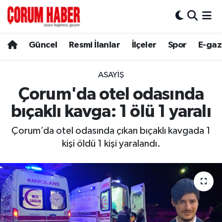
Güncel
Nöbetçi Eczaneler
Güncel
Resmi İlanlar
İlçeler
Spor
E-gaz
Spor
Hava Durumu
ASAYIŞ
Resmi İlanlar
Çorum Namaz Vakitleri
Çorum'da otel odasında
bıçaklı kavga: 1 ölü 1 yaralı
Alaca
Trafik Durumu
Çorum’da otel odasında çıkan bıçaklı kavgada 1
Bayat
Süper Lig Puan Durumu ve Fikstür
kişi öldü 1 kişi yaralandı.
Boğazkale
Tüm Manşetler
Dodurga
Son Dakika Haberleri
İskilip
Haber Arşivi