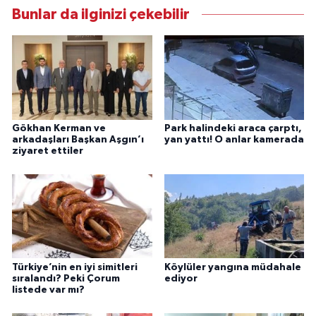
Bunlar da ilginizi çekebilir
Gökhan Kerman ve
Park halindeki araca çarptı,
arkadaşları Başkan Aşgın’ı
yan yattı! O anlar kamerada
ziyaret ettiler
Türkiye’nin en iyi simitleri
Köylüler yangına müdahale
sıralandı? Peki Çorum
ediyor
listede var mı?