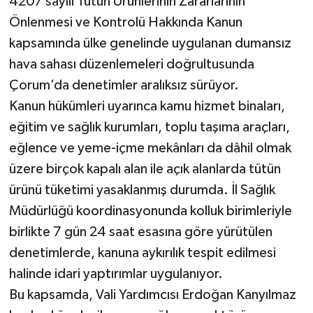
4207 sayılı Tütün Ürünlerinin Zararlarının
Önlenmesi ve Kontrolü Hakkında Kanun
Kargı
kapsamında ülke genelinde uygulanan dumansız
Laçin
hava sahası düzenlemeleri doğrultusunda
Çorum’da denetimler aralıksız sürüyor.
Mecitözü
Kanun hükümleri uyarınca kamu hizmet binaları,
eğitim ve sağlık kurumları, toplu taşıma araçları,
Oğuzlar
eğlence ve yeme-içme mekânları da dâhil olmak
Ortaköy
üzere birçok kapalı alan ile açık alanlarda tütün
ürünü tüketimi yasaklanmış durumda. İl Sağlık
Osmancık
Müdürlüğü koordinasyonunda kolluk birimleriyle
birlikte 7 gün 24 saat esasına göre yürütülen
Sungurlu
denetimlerde, kanuna aykırılık tespit edilmesi
halinde idari yaptırımlar uygulanıyor.
Uğurludağ
Bu kapsamda, Vali Yardımcısı Erdoğan Kanyılmaz
Sağlık