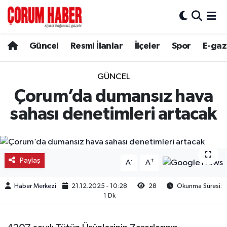
Güncel
Nöbetçi Eczaneler
Güncel
Resmi İlanlar
İlçeler
Spor
E-gaz
Spor
Hava Durumu
GÜNCEL
Resmi İlanlar
Çorum Namaz Vakitleri
Çorum’da dumansız hava
sahası denetimleri artacak
Alaca
Trafik Durumu
Bayat
Süper Lig Puan Durumu ve Fikstür
Paylaş
-
+
A
A
Boğazkale
Tüm Manşetler
Haber Merkezi
21.12.2025 - 10:28
28
Okunma Süresi:
Dodurga
Son Dakika Haberleri
1 Dk
İskilip
Haber Arşivi