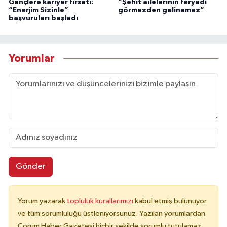
Gençlere kariyer fırsatı:
“Şehit ailelerinin feryadı
“Enerjim Sizinle”
görmezden gelinemez”
başvuruları başladı
Yorumlar
Gönder
Yorum yazarak
topluluk kurallarımızı
kabul etmiş bulunuyor
ve tüm sorumluluğu üstleniyorsunuz. Yazılan yorumlardan
Çorum Haber Gazetesi hiçbir şekilde sorumlu tutulamaz.