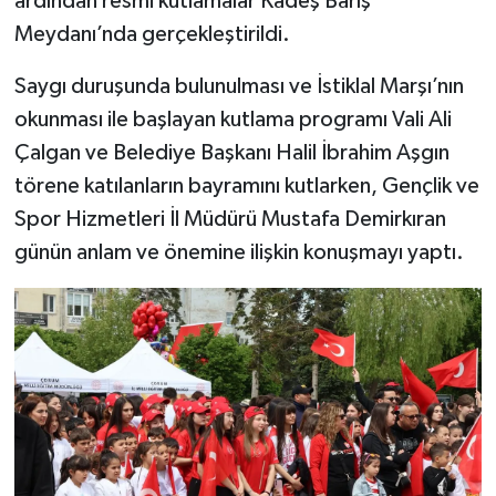
ardından resmi kutlamalar Kadeş Barış
Meydanı’nda gerçekleştirildi.
Saygı duruşunda bulunulması ve İstiklal Marşı’nın
okunması ile başlayan kutlama programı Vali Ali
Çalgan ve Belediye Başkanı Halil İbrahim Aşgın
törene katılanların bayramını kutlarken, Gençlik ve
Spor Hizmetleri İl Müdürü Mustafa Demirkıran
günün anlam ve önemine ilişkin konuşmayı yaptı.