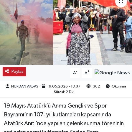
Kargı
Laçin
Mecitözü
Oğuzlar
Ortaköy
Paylaş
-
+
A
A
Osmancık
NURDAN AKBAŞ
19.05.2026 - 13:37
362
Okunma
Süresi: 2 Dk
Sungurlu
19 Mayıs Atatürk’ü Anma Gençlik ve Spor
Bayramı’nın 107. yıl kutlamaları kapsamında
Uğurludağ
Atatürk Anıtı’nda yapılan çelenk sunma töreninin
Sağlık