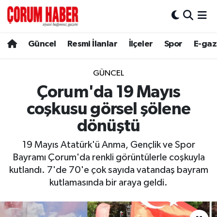
Güncel
Nöbetçi Eczaneler
Güncel
Resmi İlanlar
İlçeler
Spor
E-gaz
Spor
Hava Durumu
GÜNCEL
Resmi İlanlar
Çorum Namaz Vakitleri
Çorum'da 19 Mayıs
coşkusu görsel şölene
Alaca
Trafik Durumu
dönüştü
Bayat
Süper Lig Puan Durumu ve Fikstür
19 Mayıs Atatürk'ü Anma, Gençlik ve Spor
Bayramı Çorum'da renkli görüntülerle coşkuyla
Boğazkale
Tüm Manşetler
kutlandı. 7'de 70'e çok sayıda vatandaş bayram
kutlamasında bir araya geldi.
Dodurga
Son Dakika Haberleri
İskilip
Haber Arşivi