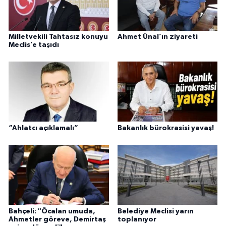
Milletvekili Tahtasız konuyu
Ahmet Ünal’ın ziyareti
Meclis’e taşıdı
“Ahlatcı açıklamalı”
Bakanlık bürokrasisi yavaş!
Bahçeli: "Öcalan umuda,
Belediye Meclisi yarın
Ahmetler göreve, Demirtaş
toplanıyor