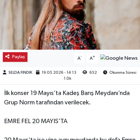
Kargı
Laçin
Mecitözü
Paylaş
-
+
A
A
Oğuzlar
SELDA FINDIK
19.05.2026 - 14:13
652
Okunma Süresi:
Ortaköy
1 Dk
Osmancık
İlk konser 19 Mayıs’ta Kadeş Barış Meydanı’nda
Grup Norm tarafından verilecek.
Sungurlu
EMRE FEL 20 MAYIS'TA
Uğurludağ
Sağlık