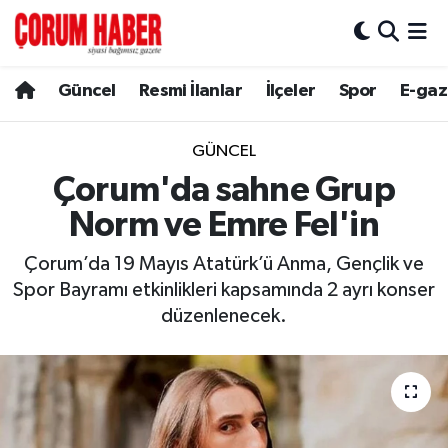
Güncel
Nöbetçi Eczaneler
Güncel
Resmi İlanlar
İlçeler
Spor
E-gaz
Spor
Hava Durumu
GÜNCEL
Resmi İlanlar
Çorum Namaz Vakitleri
Çorum'da sahne Grup
Norm ve Emre Fel'in
Alaca
Trafik Durumu
Çorum’da 19 Mayıs Atatürk’ü Anma, Gençlik ve
Bayat
Süper Lig Puan Durumu ve Fikstür
Spor Bayramı etkinlikleri kapsamında 2 ayrı konser
düzenlenecek.
Boğazkale
Tüm Manşetler
Dodurga
Son Dakika Haberleri
İskilip
Haber Arşivi