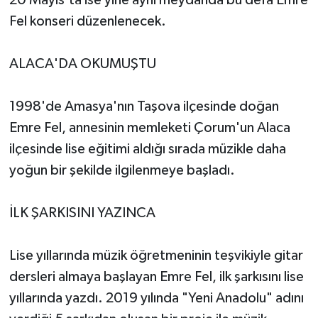
20 Mayıs’ta ise yine aynı meydanda bu defa Emre
Fel konseri düzenlenecek.
ALACA'DA OKUMUŞTU
1998'de Amasya'nın Taşova ilçesinde doğan
Emre Fel, annesinin memleketi Çorum'un Alaca
ilçesinde lise eğitimi aldığı sırada müzikle daha
yoğun bir şekilde ilgilenmeye başladı.
İLK ŞARKISINI YAZINCA
Lise yıllarında müzik öğretmeninin teşvikiyle gitar
dersleri almaya başlayan Emre Fel, ilk şarkısını lise
yıllarında yazdı. 2019 yılında "Yeni Anadolu" adını