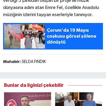
verdiği 5 şarkıdan oluşan bir proje ile müzik
dünyasına adım atan Emre Fel, özellikle Anadolu
müziğinin izlerini taşıyan eserleriyle tanınıyor.
Çorum'da 19 Mayıs
coşkusu görsel şölene
dönüştü
Muhabir:
SELDA FINDIK
Bunlar da ilginizi çekebilir