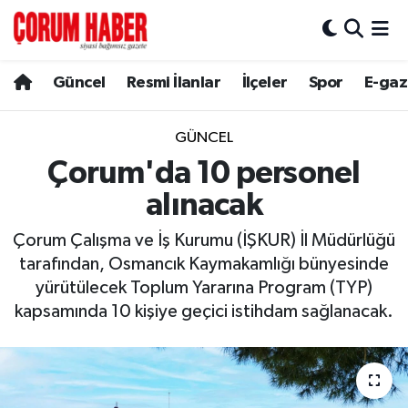
Güncel
Nöbetçi Eczaneler
Güncel
Resmi İlanlar
İlçeler
Spor
E-gaz
Spor
Hava Durumu
GÜNCEL
Resmi İlanlar
Çorum Namaz Vakitleri
Çorum'da 10 personel
alınacak
Alaca
Trafik Durumu
Çorum Çalışma ve İş Kurumu (İŞKUR) İl Müdürlüğü
Bayat
Süper Lig Puan Durumu ve Fikstür
tarafından, Osmancık Kaymakamlığı bünyesinde
yürütülecek Toplum Yararına Program (TYP)
Boğazkale
Tüm Manşetler
kapsamında 10 kişiye geçici istihdam sağlanacak.
Dodurga
Son Dakika Haberleri
İskilip
Haber Arşivi