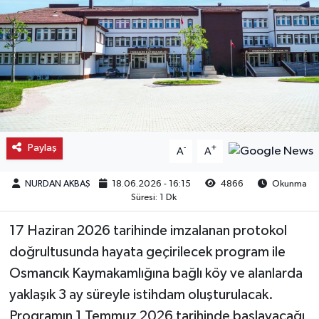
Kargı
Laçin
Mecitözü
Oğuzlar
Paylaş
-
+
A
A
Ortaköy
NURDAN AKBAŞ
18.06.2026 - 16:15
4866
Okunma
Süresi: 1 Dk
Osmancık
17 Haziran 2026 tarihinde imzalanan protokol
Sungurlu
doğrultusunda hayata geçirilecek program ile
Osmancık Kaymakamlığına bağlı köy ve alanlarda
Uğurludağ
yaklaşık 3 ay süreyle istihdam oluşturulacak.
Programın 1 Temmuz 2026 tarihinde başlayacağı
Sağlık