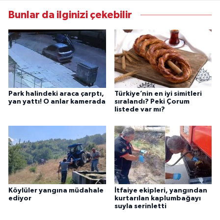
Bunlar da ilginizi çekebilir
Park halindeki araca çarptı,
Türkiye’nin en iyi simitleri
yan yattı! O anlar kamerada
sıralandı? Peki Çorum
listede var mı?
Köylüler yangına müdahale
İtfaiye ekipleri, yangından
ediyor
kurtarılan kaplumbağayı
suyla serinletti