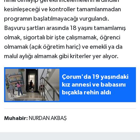
nihai olmayıp gerekli incelemelerin ardından
kesinleşeceği ve kontroller tamamlanmadan
programın başlatılmayacağı vurgulandı.
Başvuru şartları arasında 18 yaşını tamamlamış
olmak, sigortalı bir işte çalışmamak, öğrenci
olmamak (açık öğretim hariç) ve emekli ya da
malul aylığı almamak gibi kriterler yer alıyor.
Çorum'da 19 yaşındaki
kız annesi ve babasını
bıçakla rehin aldı
Muhabir:
NURDAN AKBAŞ