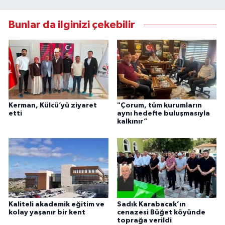
Bunlar da ilginizi çekebilir
Kerman, Külcü’yü ziyaret
"Çorum, tüm kurumların
etti
aynı hedefte buluşmasıyla
kalkınır”
Kaliteli akademik eğitim ve
Sadık Karabacak’ın
kolay yaşanır bir kent
cenazesi Büğet köyünde
toprağa verildi