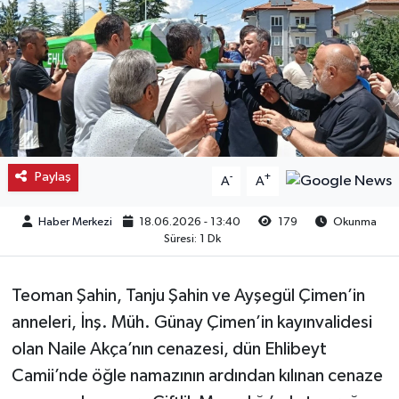
Kargı
Laçin
Mecitözü
Oğuzlar
Paylaş
-
+
A
A
Ortaköy
Haber Merkezi
18.06.2026 - 13:40
179
Okunma
Süresi: 1 Dk
Osmancık
Teoman Şahin, Tanju Şahin ve Ayşegül Çimen’in
Sungurlu
anneleri, İnş. Müh. Günay Çimen’in kayınvalidesi
olan Naile Akça’nın cenazesi, dün Ehlibeyt
Uğurludağ
Camii’nde öğle namazının ardından kılınan cenaze
Sağlık