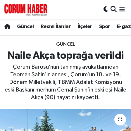
Güncel
Nöbetçi Eczaneler
Güncel
Resmi İlanlar
İlçeler
Spor
E-gaz
Spor
Hava Durumu
GÜNCEL
Resmi İlanlar
Çorum Namaz Vakitleri
Naile Akça toprağa verildi
Çorum Barosu’nun tanınmış avukatlarından
Alaca
Trafik Durumu
Teoman Şahin’in annesi, Çorum’un 18. ve 19.
Dönem Milletvekili, TBMM Adalet Komisyonu
Bayat
Süper Lig Puan Durumu ve Fikstür
eski Başkanı merhum Cemal Şahin’in eski eşi Naile
Boğazkale
Tüm Manşetler
Akça (90) hayatını kaybetti.
Dodurga
Son Dakika Haberleri
İskilip
Haber Arşivi