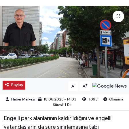
Kargı
Laçin
Mecitözü
Oğuzlar
Ortaköy
Osmancık
Paylaş
-
+
A
A
Sungurlu
Haber Merkezi
18.06.2026 - 14:03
1093
Okunma
Süresi: 1 Dk
Uğurludağ
Engelli park alanlarının kaldırıldığını ve engelli
vatandaşların da süre sınırlamasına tabi
Sağlık