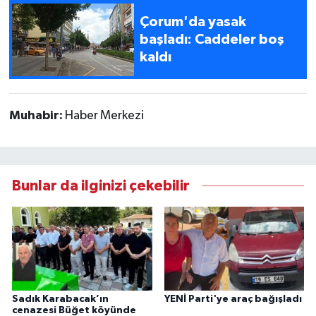
Çorum'da yasak
başladı: Caddeler boş
kaldı
Muhabir:
Haber Merkezi
Bunlar da ilginizi çekebilir
Sadık Karabacak’ın
YENİ Parti'ye araç bağışladı
cenazesi Büğet köyünde