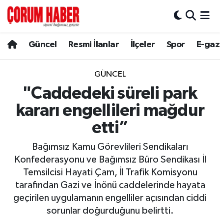
Güncel
Nöbetçi Eczaneler
Güncel
Resmi İlanlar
İlçeler
Spor
E-gaz
Spor
Hava Durumu
GÜNCEL
Resmi İlanlar
Çorum Namaz Vakitleri
"Caddedeki süreli park
kararı engellileri mağdur
Alaca
Trafik Durumu
etti”
Bayat
Süper Lig Puan Durumu ve Fikstür
Bağımsız Kamu Görevlileri Sendikaları
Konfederasyonu ve Bağımsız Büro Sendikası İl
Boğazkale
Tüm Manşetler
Temsilcisi Hayati Çam, İl Trafik Komisyonu
tarafından Gazi ve İnönü caddelerinde hayata
Dodurga
Son Dakika Haberleri
geçirilen uygulamanın engelliler açısından ciddi
sorunlar doğurduğunu belirtti.
İskilip
Haber Arşivi