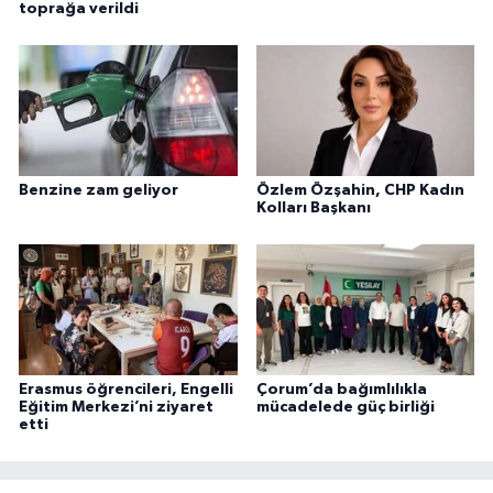
toprağa verildi
Benzine zam geliyor
Özlem Özşahin, CHP Kadın
Kolları Başkanı
Erasmus öğrencileri, Engelli
Çorum’da bağımlılıkla
Eğitim Merkezi’ni ziyaret
mücadelede güç birliği
etti