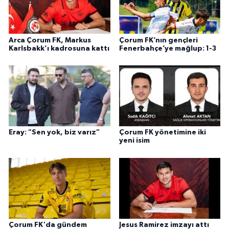
Arca Çorum FK, Markus
Çorum FK’nın gençleri
Karlsbakk’ı kadrosuna kattı
Fenerbahçe’ye mağlup: 1-3
Eray: "Sen yok, biz varız"
Çorum FK yönetimine iki
yeni isim
Çorum FK'da gündem
Jesus Ramirez imzayı attı