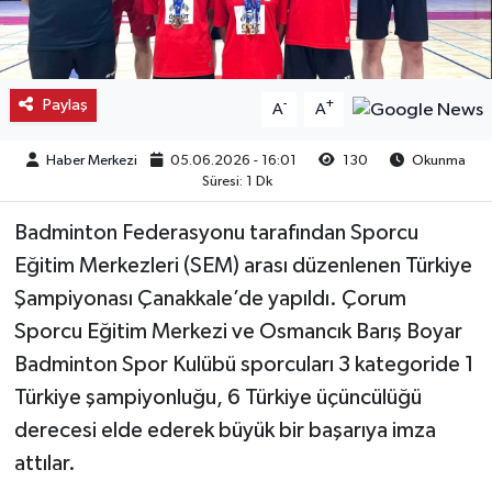
Kargı
Laçin
Paylaş
-
+
A
A
Mecitözü
Haber Merkezi
05.06.2026 - 16:01
130
Okunma
Süresi: 1 Dk
Oğuzlar
Badminton Federasyonu tarafından Sporcu
Ortaköy
Eğitim Merkezleri (SEM) arası düzenlenen Türkiye
Şampiyonası Çanakkale’de yapıldı. Çorum
Osmancık
Sporcu Eğitim Merkezi ve Osmancık Barış Boyar
Badminton Spor Kulübü sporcuları 3 kategoride 1
Sungurlu
Türkiye şampiyonluğu, 6 Türkiye üçüncülüğü
derecesi elde ederek büyük bir başarıya imza
Uğurludağ
attılar.
Sağlık