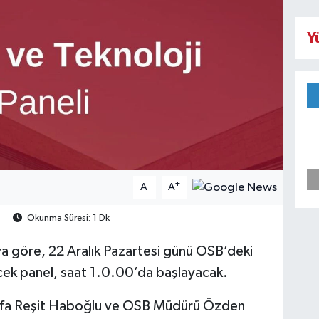
Y
-
+
A
A
Okunma Süresi: 1 Dk
göre, 22 Aralık Pazartesi günü OSB’deki
k panel, saat 1.0.00’da başlayacak.
a Reşit Haboğlu ve OSB Müdürü Özden