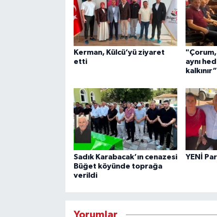
Kerman, Külcü’yü ziyaret
"Çorum,
etti
aynı hed
kalkınır”
Sadık Karabacak’ın cenazesi
YENİ Par
Büğet köyünde toprağa
verildi
Yorumlar