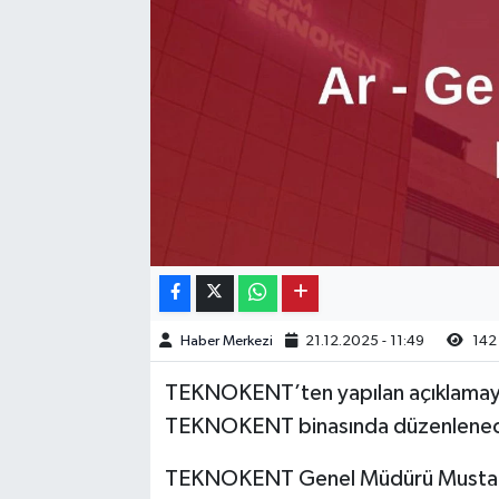
Kargı
Laçin
Mecitözü
Oğuzlar
Ortaköy
Osmancık
Haber Merkezi
21.12.2025 - 11:49
142
Sungurlu
TEKNOKENT’ten yapılan açıklamaya 
TEKNOKENT binasında düzenlenece
Uğurludağ
TEKNOKENT Genel Müdürü Mustaf
Sağlık