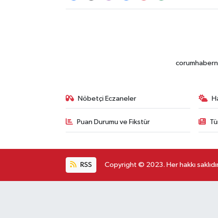
corumhabernet
Nöbetçi Eczaneler
H
Puan Durumu ve Fikstür
Tü
RSS
Copyright © 2023. Her hakkı saklıdır