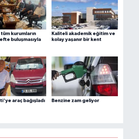
 tüm kurumların
Kaliteli akademik eğitim ve
efte buluşmasıyla
kolay yaşanır bir kent
ti'ye araç bağışladı
Benzine zam geliyor