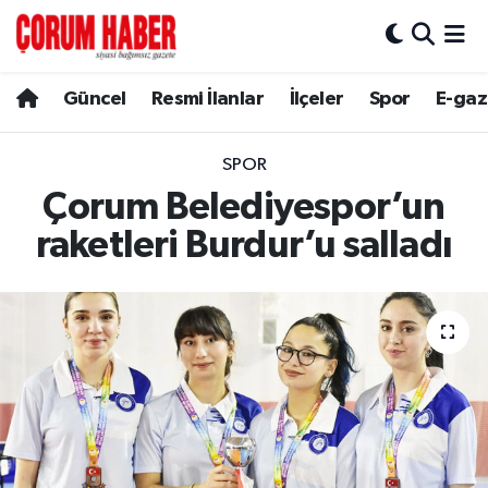
Güncel
Nöbetçi Eczaneler
Güncel
Resmi İlanlar
İlçeler
Spor
E-gaz
Spor
Hava Durumu
SPOR
Resmi İlanlar
Çorum Namaz Vakitleri
Çorum Belediyespor’un
raketleri Burdur’u salladı
Alaca
Trafik Durumu
Bayat
Süper Lig Puan Durumu ve Fikstür
Boğazkale
Tüm Manşetler
Dodurga
Son Dakika Haberleri
İskilip
Haber Arşivi