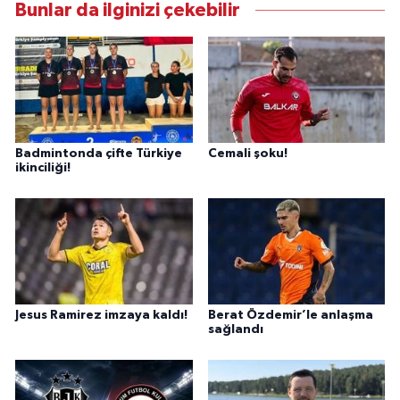
Bunlar da ilginizi çekebilir
Badmintonda çifte Türkiye
Cemali şoku!
ikinciliği!
Jesus Ramirez imzaya kaldı!
Berat Özdemir’le anlaşma
sağlandı