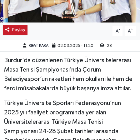
Kargı
Laçin
Paylaş
-
+
A
A
Mecitözü
RIFAT KARA
02.03.2025 - 11:20
28
Oğuzlar
Burdur’da düzenlenen Türkiye Üniversitelerarası
Masa Tenisi Şampiyonası’nda Çorum
Ortaköy
Belediyespor’un raketleri hem okulları ile hem de
ferdi müsabakalarda büyük başarıya imza attılar.
Osmancık
Türkiye Üniversite Sporları Federasyonu’nun
Sungurlu
2025 yılı faaliyet programında yer alan
Üniversitelerarası Türkiye Masa Tenisi
Uğurludağ
Şampiyonası 24-28 Şubat tarihleri arasında
Sağlık