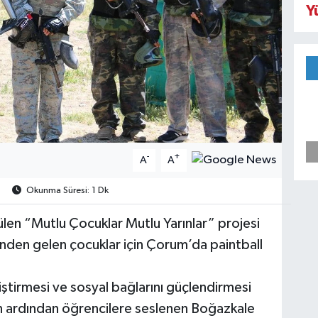
Y
-
+
A
A
Okunma Süresi: 1 Dk
en “Mutlu Çocuklar Mutlu Yarınlar” projesi
inden gelen çocuklar için Çorum’da paintball
liştirmesi ve sosyal bağlarını güçlendirmesi
un ardından öğrencilere seslenen Boğazkale