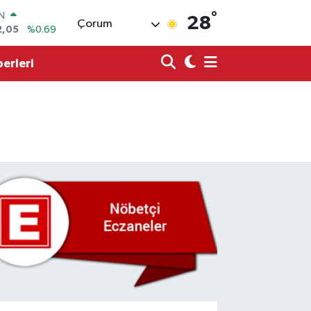
°
R
28
Çorum
06
%0.06
50
%0.02
erleri
N
98
%0.2
ALTIN
4
%0.32
00
%48
IN
2,05
%0.69