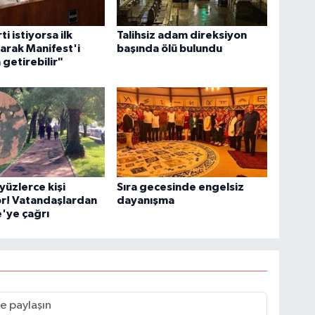
ti istiyorsa ilk
Talihsiz adam direksiyon
larak Manifest'i
başında ölü bulundu
getirebilir"
yüzlerce kişi
Sıra gecesinde engelsiz
or! Vatandaşlardan
dayanışma
'ye çağrı