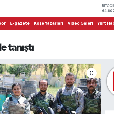
DOLA
47,60
EURO
55,02
por
E-gazete
Köşe Yazarları
Video Galeri
Yurt Hab
STERLİ
64,23
GRAM 
6513.9
e tanıştı
BİST1
13.768
BITCO
64.60