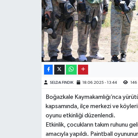
Kargı
Laçin
Mecitözü
Oğuzlar
Ortaköy
SELDA FINDIK
18.06.2025 - 13:44
146
Osmancık
Boğazkale Kaymakamlığı’nca yürütül
Sungurlu
kapsamında, ilçe merkezi ve köyler
oyunu etkinliği düzenlendi.
Uğurludağ
Etkinlik, çocukların takım ruhunu ge
amacıyla yapıldı. Paintball oyunun
Sağlık