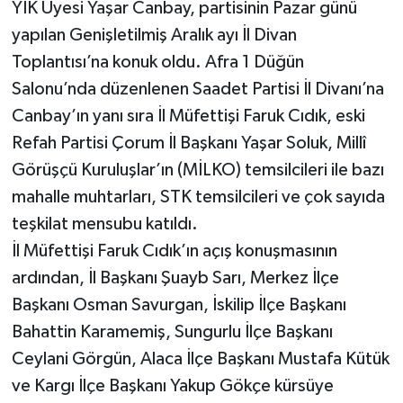
YİK Üyesi Yaşar Canbay, partisinin Pazar günü
yapılan Genişletilmiş Aralık ayı İl Divan
Toplantısı’na konuk oldu. Afra 1 Düğün
Salonu’nda düzenlenen Saadet Partisi İl Divanı’na
Canbay’ın yanı sıra İl Müfettişi Faruk Cıdık, eski
Refah Partisi Çorum İl Başkanı Yaşar Soluk, Millî
Görüşçü Kuruluşlar’ın (MİLKO) temsilcileri ile bazı
mahalle muhtarları, STK temsilcileri ve çok sayıda
teşkilat mensubu katıldı.
İl Müfettişi Faruk Cıdık’ın açış konuşmasının
ardından, İl Başkanı Şuayb Sarı, Merkez İlçe
Başkanı Osman Savurgan, İskilip İlçe Başkanı
Bahattin Karamemiş, Sungurlu İlçe Başkanı
Ceylani Görgün, Alaca İlçe Başkanı Mustafa Kütük
ve Kargı İlçe Başkanı Yakup Gökçe kürsüye