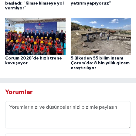
başladı: "Kimse kimseye yol
yatırım yapıyoruz"
vermiyor"
Çorum 2028'de hızlı trene
5 ülkeden 55 bilim insanı
kavuşuyor
Çorum’da: 8 bin yıllık gizem
araştırılıyor
Yorumlar