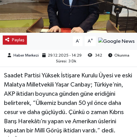
Kargı
Laçin
Paylaş
-
+
A
A
Mecitözü
Haber Merkezi
29.12.2025 - 14:29
342
Okunma
Oğuzlar
Süresi: 3 Dk
Ortaköy
Saadet Partisi Yüksek İstişare Kurulu Üyesi ve eski
Malatya Milletvekili Yaşar Canbay; Türkiye’nin,
Osmancık
AKP iktidarı boyunca günden güne eridiğini
belirterek, “Ülkemiz bundan 50 yıl önce daha
Sungurlu
cesur ve daha güçlüydü. Çünkü o zaman Kıbrıs
Uğurludağ
Barış Harekâtı’nı yapan ve Amerikan üslerini
kapatan bir Millî Görüş iktidarı vardı.” dedi.
Sağlık