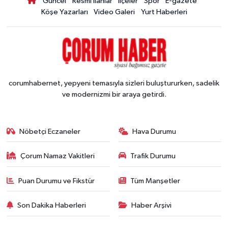
Güncel
Resmi İlanlar
İlçeler
Spor
E-gazete
Köşe Yazarları
Video Galeri
Yurt Haberleri
corumhabernet, yepyeni temasıyla sizleri buluştururken, sadelik
ve modernizmi bir araya getirdi.
Nöbetçi Eczaneler
Hava Durumu
Çorum Namaz Vakitleri
Trafik Durumu
Puan Durumu ve Fikstür
Tüm Manşetler
Son Dakika Haberleri
Haber Arşivi