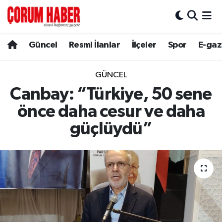
Güncel
Nöbetçi Eczaneler
Güncel
Resmi İlanlar
İlçeler
Spor
E-gaz
Spor
Hava Durumu
GÜNCEL
Resmi İlanlar
Çorum Namaz Vakitleri
Canbay: “Türkiye, 50 sene
önce daha cesur ve daha
Alaca
Trafik Durumu
güçlüydü”
Bayat
Süper Lig Puan Durumu ve Fikstür
Boğazkale
Tüm Manşetler
Dodurga
Son Dakika Haberleri
İskilip
Haber Arşivi