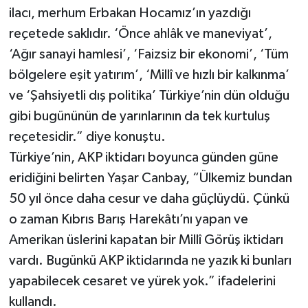
ilacı, merhum Erbakan Hocamız’ın yazdığı
reçetede saklıdır. ‘Önce ahlâk ve maneviyat’,
‘Ağır sanayi hamlesi’, ‘Faizsiz bir ekonomi’, ‘Tüm
bölgelere eşit yatırım’, ‘Millî ve hızlı bir kalkınma’
ve ‘Şahsiyetli dış politika’ Türkiye’nin dün olduğu
gibi bugününün de yarınlarının da tek kurtuluş
reçetesidir.” diye konuştu.
Türkiye’nin, AKP iktidarı boyunca günden güne
eridiğini belirten Yaşar Canbay, “Ülkemiz bundan
50 yıl önce daha cesur ve daha güçlüydü. Çünkü
o zaman Kıbrıs Barış Harekâtı’nı yapan ve
Amerikan üslerini kapatan bir Millî Görüş iktidarı
vardı. Bugünkü AKP iktidarında ne yazık ki bunları
yapabilecek cesaret ve yürek yok.” ifadelerini
kullandı.