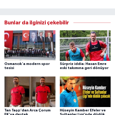
Bunlar da ilginizi çekebilir
Osmancık'a modern spor
Sürpriz iddia: Hasan Emre
tesisi
eski takımına geri dönüyor
Tan Taşçı'dan Arca Çorum
Hüseyin Kamber Efeler ve
FK'ya destek
Sultanlar Ligi’nde düdük