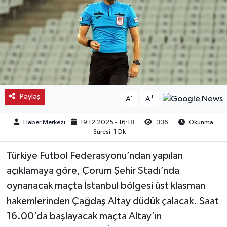
Kargı
Laçin
Mecitözü
Oğuzlar
Paylaş
-
+
A
A
Ortaköy
Haber Merkezi
19.12.2025 - 16:18
336
Okunma
Süresi: 1 Dk
Osmancık
Türkiye Futbol Federasyonu’ndan yapılan
açıklamaya göre, Çorum Şehir Stadı’nda
Sungurlu
oynanacak maçta İstanbul bölgesi üst klasman
Uğurludağ
hakemlerinden Çağdaş Altay düdük çalacak. Saat
16.00’da başlayacak maçta Altay’ın
Sağlık