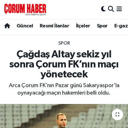
Güncel
Nöbetçi Eczaneler
Güncel
Resmi İlanlar
İlçeler
Spor
E-gaz
Spor
Hava Durumu
SPOR
Resmi İlanlar
Çorum Namaz Vakitleri
Çağdaş Altay sekiz yıl
sonra Çorum FK’nın maçı
Alaca
Trafik Durumu
yönetecek
Bayat
Süper Lig Puan Durumu ve Fikstür
Arca Çorum FK’nın Pazar günü Sakaryaspor’la
oynayacağı maçın hakemleri belli oldu.
Boğazkale
Tüm Manşetler
Dodurga
Son Dakika Haberleri
İskilip
Haber Arşivi