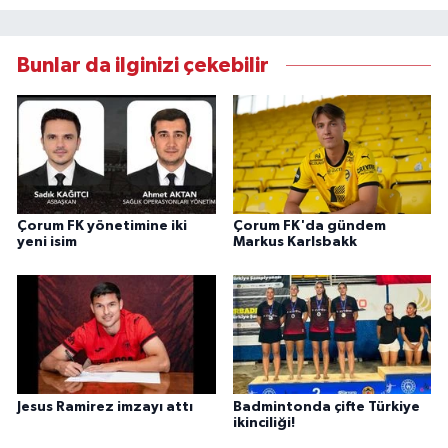
Bunlar da ilginizi çekebilir
Çorum FK yönetimine iki
Çorum FK'da gündem
yeni isim
Markus Karlsbakk
Jesus Ramirez imzayı attı
Badmintonda çifte Türkiye
ikinciliği!