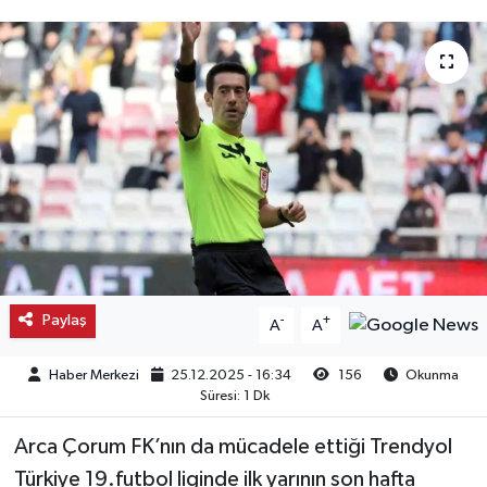
Kargı
Laçin
Mecitözü
Oğuzlar
Ortaköy
Osmancık
Paylaş
-
+
A
A
Sungurlu
Haber Merkezi
25.12.2025 - 16:34
156
Okunma
Süresi: 1 Dk
Uğurludağ
Arca Çorum FK’nın da mücadele ettiği Trendyol
Türkiye 19.futbol liginde ilk yarının son hafta
Sağlık