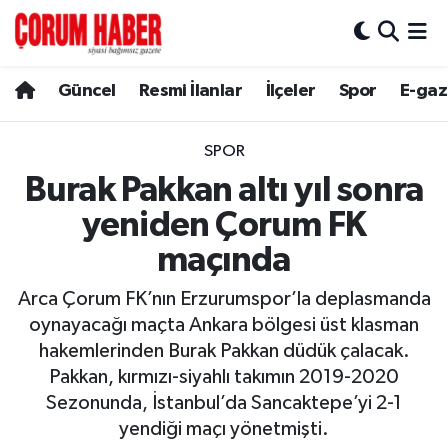
Güncel
Nöbetçi Eczaneler
Güncel
Resmi İlanlar
İlçeler
Spor
E-gaz
Spor
Hava Durumu
SPOR
Resmi İlanlar
Çorum Namaz Vakitleri
Burak Pakkan altı yıl sonra
yeniden Çorum FK
Alaca
Trafik Durumu
maçında
Bayat
Süper Lig Puan Durumu ve Fikstür
Arca Çorum FK’nın Erzurumspor’la deplasmanda
oynayacağı maçta Ankara bölgesi üst klasman
Boğazkale
Tüm Manşetler
hakemlerinden Burak Pakkan düdük çalacak.
Pakkan, kırmızı-siyahlı takımın 2019-2020
Dodurga
Son Dakika Haberleri
Sezonunda, İstanbul’da Sancaktepe’yi 2-1
yendiği maçı yönetmişti.
İskilip
Haber Arşivi