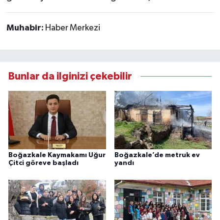
Muhabir:
Haber Merkezi
Bunlar da ilginizi çekebilir
Boğazkale Kaymakamı Uğur
Boğazkale’de metruk ev
Çitci göreve başladı
yandı