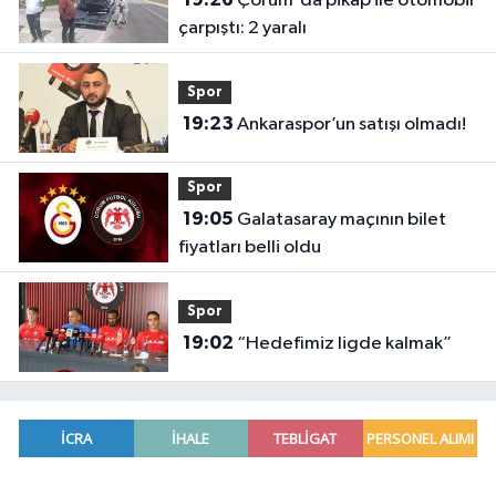
Çorum'da pikap ile otomobil
çarpıştı: 2 yaralı
Spor
19:23
Ankaraspor’un satışı olmadı!
Spor
19:05
Galatasaray maçının bilet
fiyatları belli oldu
Spor
19:02
“Hedefimiz ligde kalmak”