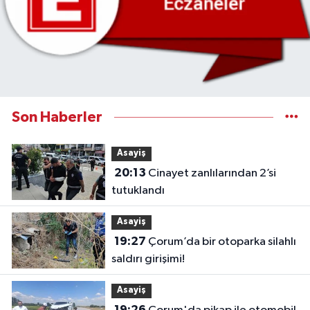
Son Haberler
Asayiş
20:13
Cinayet zanlılarından 2’si
tutuklandı
Asayiş
19:27
Çorum’da bir otoparka silahlı
saldırı girişimi!
Asayiş
19:26