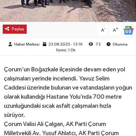
Kargı
Laçin
Paylaş
-
+
A
A
Mecitözü
Haber Merkezi
23.08.2025 - 13:16
73
Okunma
Süresi: 1 Dk
Oğuzlar
Çorum'un Boğazkale ilçesinde devam eden yol
Ortaköy
çalışmaları yerinde incelendi. Yavuz Selim
Caddesi üzerinde bulunan ve vatandaşların yoğun
Osmancık
olarak kullandığı Hastane Yolu’nda 700 metre
Sungurlu
uzunluğundaki sıcak asfalt çalışmaları hızla
sürüyor.
Uğurludağ
Çorum Valisi Ali Çalgan, AK Parti Çorum
Milletvekili Av. Yusuf Ahlatcı, AK Parti Çorum
Sağlık