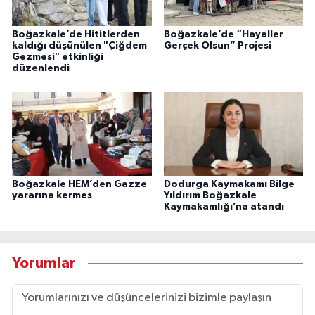
Boğazkale’de Hititlerden
Boğazkale’de “Hayaller
kaldığı düşünülen "Çiğdem
Gerçek Olsun” Projesi
Gezmesi" etkinliği
düzenlendi
Boğazkale HEM’den Gazze
Dodurga Kaymakamı Bilge
yararına kermes
Yıldırım Boğazkale
Kaymakamlığı’na atandı
Yorumlar