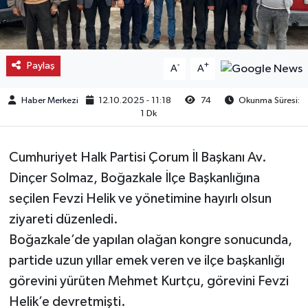
Kargı
Laçin
Paylaş
-
+
A
A
Mecitözü
Haber Merkezi
12.10.2025 - 11:18
74
Okunma Süresi:
1 Dk
Oğuzlar
Cumhuriyet Halk Partisi Çorum İl Başkanı Av.
Ortaköy
Dinçer Solmaz, Boğazkale İlçe Başkanlığına
seçilen Fevzi Helik ve yönetimine hayırlı olsun
Osmancık
ziyareti düzenledi.
Sungurlu
Boğazkale’de yapılan olağan kongre sonucunda,
partide uzun yıllar emek veren ve ilçe başkanlığı
Uğurludağ
görevini yürüten Mehmet Kurtçu, görevini Fevzi
Helik’e devretmişti.
Sağlık