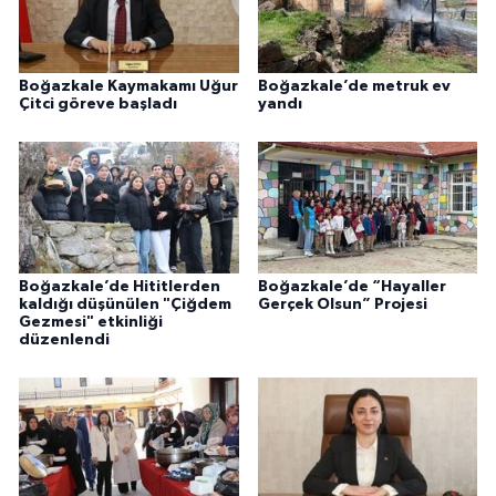
Boğazkale Kaymakamı Uğur
Boğazkale’de metruk ev
Çitci göreve başladı
yandı
Boğazkale’de Hititlerden
Boğazkale’de “Hayaller
kaldığı düşünülen "Çiğdem
Gerçek Olsun” Projesi
Gezmesi" etkinliği
düzenlendi