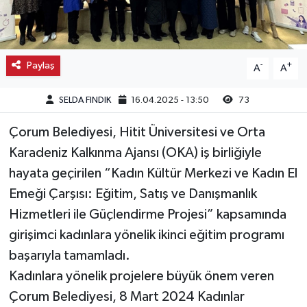
Kargı
Laçin
Paylaş
-
+
A
A
Mecitözü
SELDA FINDIK
16.04.2025 - 13:50
73
Oğuzlar
Çorum Belediyesi, Hitit Üniversitesi ve Orta
Karadeniz Kalkınma Ajansı (OKA) iş birliğiyle
Ortaköy
hayata geçirilen “Kadın Kültür Merkezi ve Kadın El
Emeği Çarşısı: Eğitim, Satış ve Danışmanlık
Osmancık
Hizmetleri ile Güçlendirme Projesi” kapsamında
girişimci kadınlara yönelik ikinci eğitim programı
Sungurlu
başarıyla tamamladı.
Uğurludağ
Kadınlara yönelik projelere büyük önem veren
Çorum Belediyesi, 8 Mart 2024 Kadınlar
Sağlık