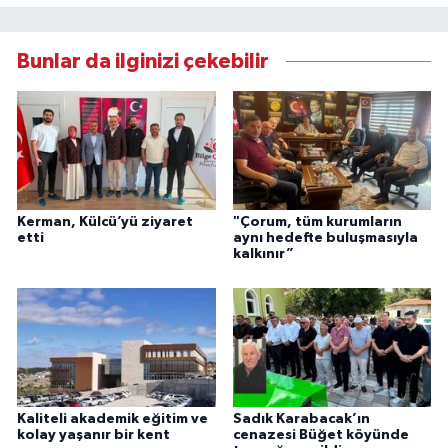
Bunlar da ilginizi çekebilir
Kerman, Külcü’yü ziyaret
"Çorum, tüm kurumların
etti
aynı hedefte buluşmasıyla
kalkınır”
Kaliteli akademik eğitim ve
Sadık Karabacak’ın
kolay yaşanır bir kent
cenazesi Büğet köyünde