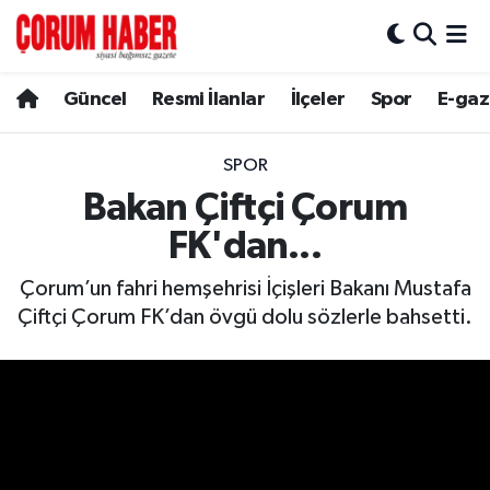
Güncel
Nöbetçi Eczaneler
Güncel
Resmi İlanlar
İlçeler
Spor
E-gaz
Spor
Hava Durumu
SPOR
Resmi İlanlar
Çorum Namaz Vakitleri
Bakan Çiftçi Çorum
FK'dan...
Alaca
Trafik Durumu
Çorum’un fahri hemşehrisi İçişleri Bakanı Mustafa
Bayat
Süper Lig Puan Durumu ve Fikstür
Çiftçi Çorum FK’dan övgü dolu sözlerle bahsetti.
Boğazkale
Tüm Manşetler
Dodurga
Son Dakika Haberleri
İskilip
Haber Arşivi