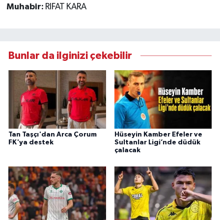
Muhabir:
RIFAT KARA
Bunlar da ilginizi çekebilir
Tan Taşçı'dan Arca Çorum
Hüseyin Kamber Efeler ve
FK'ya destek
Sultanlar Ligi’nde düdük
çalacak