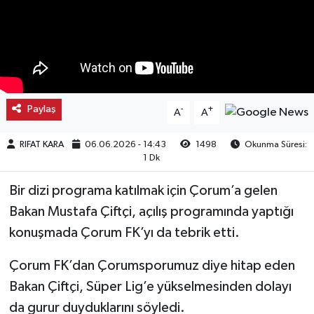
Kargı
Laçin
Mecitözü
Paylaş
-
+
A
A
Oğuzlar
RIFAT KARA
06.06.2026 - 14:43
1498
Okunma Süresi:
1 Dk
Ortaköy
Bir dizi programa katılmak için Çorum’a gelen
Osmancık
Bakan Mustafa Çiftçi, açılış programında yaptığı
konuşmada Çorum FK’yı da tebrik etti.
Sungurlu
Çorum FK’dan Çorumsporumuz diye hitap eden
Uğurludağ
Bakan Çiftçi, Süper Lig’e yükselmesinden dolayı
da gurur duyduklarını söyledi.
Sağlık