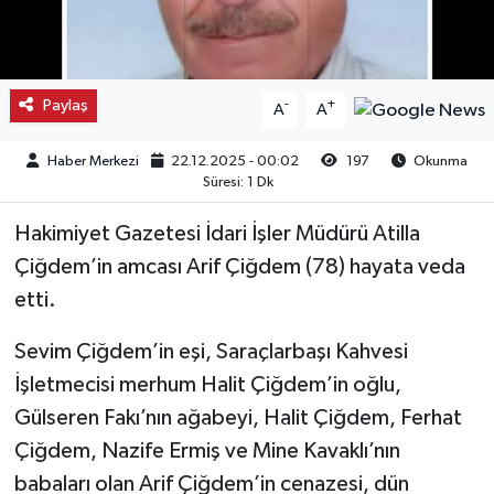
Kargı
Laçin
Paylaş
-
+
A
A
Mecitözü
Haber Merkezi
22.12.2025 - 00:02
197
Okunma
Süresi: 1 Dk
Oğuzlar
Hakimiyet Gazetesi İdari İşler Müdürü Atilla
Ortaköy
Çiğdem’in amcası Arif Çiğdem (78) hayata veda
etti.
Osmancık
Sevim Çiğdem’in eşi, Saraçlarbaşı Kahvesi
Sungurlu
İşletmecisi merhum Halit Çiğdem’in oğlu,
Gülseren Fakı’nın ağabeyi, Halit Çiğdem, Ferhat
Uğurludağ
Çiğdem, Nazife Ermiş ve Mine Kavaklı’nın
babaları olan Arif Çiğdem’in cenazesi, dün
Sağlık