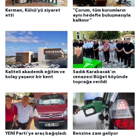
Kerman, Külcü’yü ziyaret
"Çorum, tüm kurumların
etti
aynı hedefte buluşmasıyla
kalkınır”
Kaliteli akademik eğitim ve
Sadık Karabacak’ın
kolay yaşanır bir kent
cenazesi Büğet köyünde
toprağa verildi
YENİ Parti'ye araç bağışladı
Benzine zam geliyor