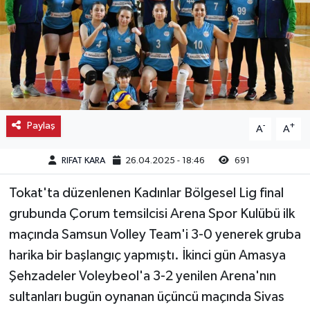
Kargı
Laçin
Mecitözü
Paylaş
-
+
A
A
Oğuzlar
RIFAT KARA
26.04.2025 - 18:46
691
Ortaköy
Tokat'ta düzenlenen Kadınlar Bölgesel Lig final
Osmancık
grubunda Çorum temsilcisi Arena Spor Kulübü ilk
maçında Samsun Volley Team'i 3-0 yenerek gruba
Sungurlu
harika bir başlangıç yapmıştı. İkinci gün Amasya
Uğurludağ
Şehzadeler Voleybeol'a 3-2 yenilen Arena'nın
sultanları bugün oynanan üçüncü maçında Sivas
Sağlık