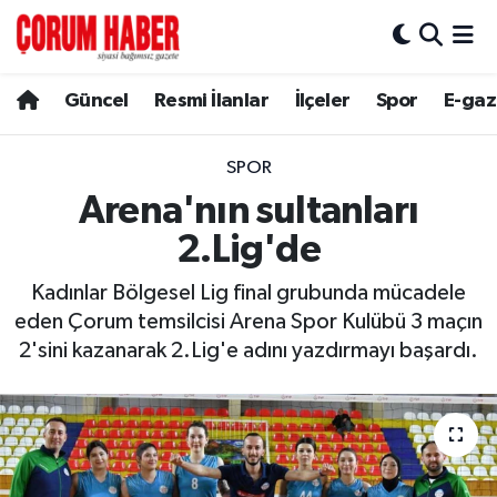
Güncel
Nöbetçi Eczaneler
Güncel
Resmi İlanlar
İlçeler
Spor
E-gaz
Spor
Hava Durumu
SPOR
Resmi İlanlar
Çorum Namaz Vakitleri
Arena'nın sultanları
2.Lig'de
Alaca
Trafik Durumu
Kadınlar Bölgesel Lig final grubunda mücadele
Bayat
Süper Lig Puan Durumu ve Fikstür
eden Çorum temsilcisi Arena Spor Kulübü 3 maçın
2'sini kazanarak 2.Lig'e adını yazdırmayı başardı.
Boğazkale
Tüm Manşetler
Dodurga
Son Dakika Haberleri
İskilip
Haber Arşivi