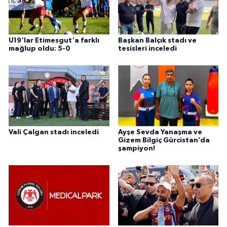
U19'lar Etimesgut'a farklı
Başkan Balçık stadı ve
mağlup oldu: 5-0
tesisleri inceledi
Vali Çalgan stadı inceledi
Ayşe Sevda Yanaşma ve
Gizem Bilgiç Gürcistan’da
şampiyon!