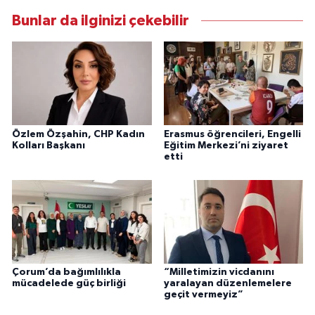
Bunlar da ilginizi çekebilir
Özlem Özşahin, CHP Kadın
Erasmus öğrencileri, Engelli
Kolları Başkanı
Eğitim Merkezi’ni ziyaret
etti
Çorum’da bağımlılıkla
“Milletimizin vicdanını
mücadelede güç birliği
yaralayan düzenlemelere
geçit vermeyiz”