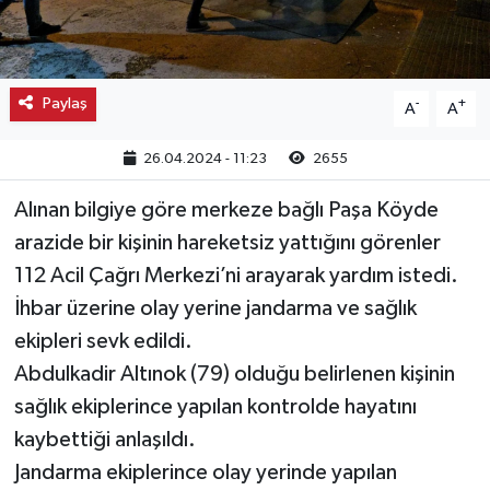
Kargı
Laçin
Paylaş
-
+
A
A
Mecitözü
26.04.2024 - 11:23
2655
Oğuzlar
Alınan bilgiye göre merkeze bağlı Paşa Köyde
arazide bir kişinin hareketsiz yattığını görenler
Ortaköy
112 Acil Çağrı Merkezi’ni arayarak yardım istedi.
İhbar üzerine olay yerine jandarma ve sağlık
Osmancık
ekipleri sevk edildi.
Abdulkadir Altınok (79) olduğu belirlenen kişinin
Sungurlu
sağlık ekiplerince yapılan kontrolde hayatını
Uğurludağ
kaybettiği anlaşıldı.
Jandarma ekiplerince olay yerinde yapılan
Sağlık