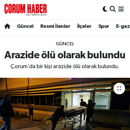
Güncel
Nöbetçi Eczaneler
Güncel
Resmi İlanlar
İlçeler
Spor
E-gaz
Spor
Hava Durumu
GÜNCEL
Resmi İlanlar
Çorum Namaz Vakitleri
Arazide ölü olarak bulundu
Çorum’da bir kişi arazide ölü olarak bulundu.
Alaca
Trafik Durumu
Bayat
Süper Lig Puan Durumu ve Fikstür
Boğazkale
Tüm Manşetler
Dodurga
Son Dakika Haberleri
İskilip
Haber Arşivi