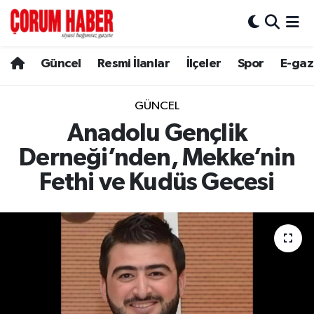
Güncel
Nöbetçi Eczaneler
Güncel
Resmi İlanlar
İlçeler
Spor
E-gaz
Spor
Hava Durumu
GÜNCEL
Resmi İlanlar
Çorum Namaz Vakitleri
Anadolu Gençlik
Derneği’nden, Mekke’nin
Alaca
Trafik Durumu
Fethi ve Kudüs Gecesi
Bayat
Süper Lig Puan Durumu ve Fikstür
Boğazkale
Tüm Manşetler
Dodurga
Son Dakika Haberleri
İskilip
Haber Arşivi