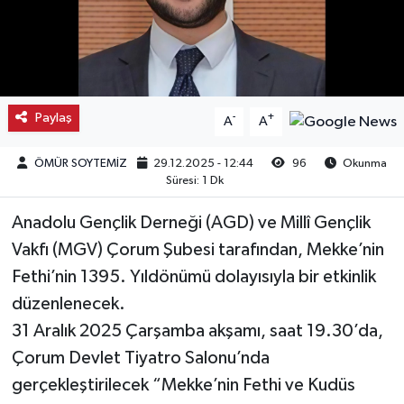
Kargı
Laçin
Paylaş
-
+
A
A
Mecitözü
ÖMÜR SOYTEMİZ
29.12.2025 - 12:44
96
Okunma
Oğuzlar
Süresi: 1 Dk
Ortaköy
Anadolu Gençlik Derneği (AGD) ve Millî Gençlik
Vakfı (MGV) Çorum Şubesi tarafından, Mekke’nin
Osmancık
Fethi’nin 1395. Yıldönümü dolayısıyla bir etkinlik
düzenlenecek.
Sungurlu
31 Aralık 2025 Çarşamba akşamı, saat 19.30’da,
Uğurludağ
Çorum Devlet Tiyatro Salonu’nda
gerçekleştirilecek “Mekke’nin Fethi ve Kudüs
Sağlık