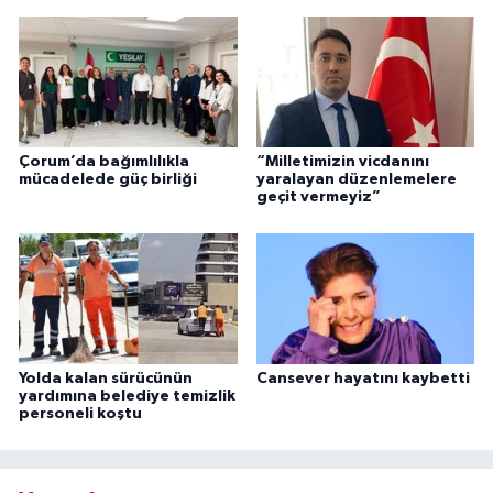
Çorum’da bağımlılıkla
“Milletimizin vicdanını
mücadelede güç birliği
yaralayan düzenlemelere
geçit vermeyiz”
Yolda kalan sürücünün
Cansever hayatını kaybetti
yardımına belediye temizlik
personeli koştu