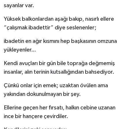
sayanlar var.
Kargı
Yüksek balkonlardan aşağı bakıp, nasırlı ellere
Laçin
“çalışmak ibadettir” diye seslenenler;
Mecitözü
ibadetin en ağır kısmını hep başkasının omzuna
yükleyenler…
Oğuzlar
Kendi avuçları bir gün bile toprağa değmemiş
Ortaköy
insanlar, alın terinin kutsallığından bahsediyor.
Osmancık
Çünkü onlar için emek; uzaktan övülen ama
yakından dokunulmayan bir şey.
Sungurlu
Ellerine geçen her fırsatı, halkın cebine uzanan
Uğurludağ
ince bir hançere çevirdiler.
Sağlık