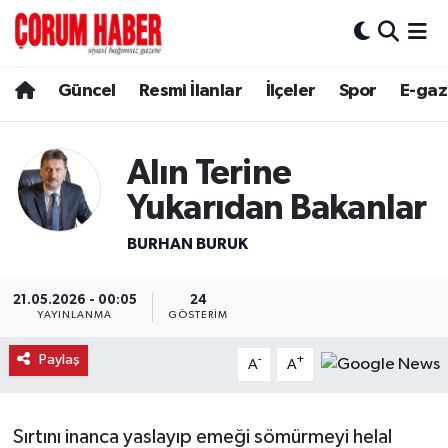
Güncel
Nöbetçi Eczaneler
Güncel
Resmi İlanlar
İlçeler
Spor
E-gaz
Spor
Hava Durumu
Alın Terine
Resmi İlanlar
Çorum Namaz Vakitleri
Yukarıdan Bakanlar
Alaca
Trafik Durumu
BURHAN BURUK
Bayat
Süper Lig Puan Durumu ve Fikstür
21.05.2026 - 00:05
24
YAYINLANMA
GÖSTERIM
Boğazkale
Tüm Manşetler
Paylaş
-
+
A
A
Dodurga
Son Dakika Haberleri
İskilip
Haber Arşivi
Sırtını inanca yaslayıp emeği sömürmeyi helal