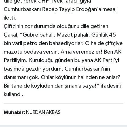
dile getirerek CHP’li vekil aracılığıyla
Cumhurbaşkanı Recep Tayyip Erdoğan’a mesaj
iletti.
Çiftçinin zor durumda olduğunu dile getiren
Çakal, “Gübre pahalı. Mazot pahalı. Günlük 45
bin varil petrolden bahsediyorlar. O halde çiftçiye
mazotu bedava versin. Ama veremezler! Ben AK
Partiliyim. Kurulduğu günden bu yana AK Parti’yi
başımda gezdiriyordum. Cumhurbaşkanı’nın
danışmanı çok. Onlar köylünün halinden ne anlar?
Bir tane de köylüden danışman alsa ya!” ifadesini
kullandı.
Muhabir:
NURDAN AKBAŞ