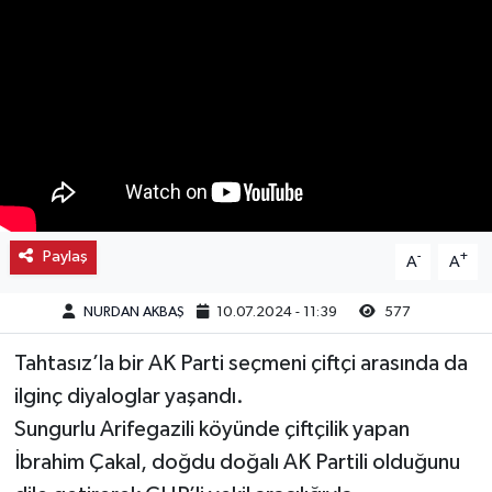
Kargı
Laçin
Mecitözü
Oğuzlar
Paylaş
-
+
A
A
Ortaköy
NURDAN AKBAŞ
10.07.2024 - 11:39
577
Osmancık
Tahtasız’la bir AK Parti seçmeni çiftçi arasında da
Sungurlu
ilginç diyaloglar yaşandı.
Sungurlu Arifegazili köyünde çiftçilik yapan
Uğurludağ
İbrahim Çakal, doğdu doğalı AK Partili olduğunu
Sağlık