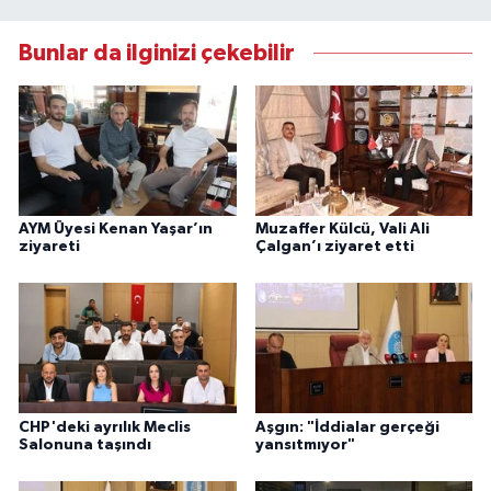
Bunlar da ilginizi çekebilir
AYM Üyesi Kenan Yaşar’ın
Muzaffer Külcü, Vali Ali
ziyareti
Çalgan’ı ziyaret etti
CHP'deki ayrılık Meclis
Aşgın: "İddialar gerçeği
Salonuna taşındı
yansıtmıyor"