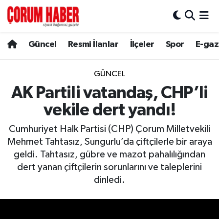
Güncel
Nöbetçi Eczaneler
Güncel
Resmi İlanlar
İlçeler
Spor
E-gaz
Spor
Hava Durumu
GÜNCEL
Resmi İlanlar
Çorum Namaz Vakitleri
AK Partili vatandaş, CHP’li
vekile dert yandı!
Alaca
Trafik Durumu
Cumhuriyet Halk Partisi (CHP) Çorum Milletvekili
Bayat
Süper Lig Puan Durumu ve Fikstür
Mehmet Tahtasız, Sungurlu’da çiftçilerle bir araya
geldi. Tahtasız, gübre ve mazot pahalılığından
Boğazkale
Tüm Manşetler
dert yanan çiftçilerin sorunlarını ve taleplerini
dinledi.
Dodurga
Son Dakika Haberleri
İskilip
Haber Arşivi