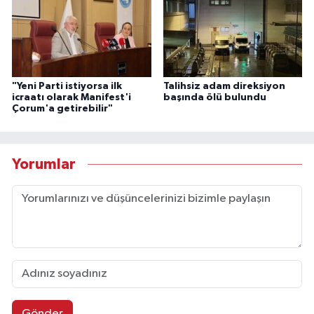
"Yeni Parti istiyorsa ilk
Talihsiz adam direksiyon
icraatı olarak Manifest'i
başında ölü bulundu
Çorum'a getirebilir"
Yorumlar
Gönder