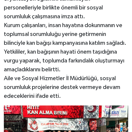
personelleriyle birlikte önemli bir sosyal
Kargı
sorumluluk çalışmasına imza attı.
Kurum çalışanları, insan hayatına dokunmanın ve
Laçin
toplumsal sorumluluğu yerine getirmenin
Mecitözü
bilinciyle kan bağışı kampanyasına katılım sağladı.
Yetkililer, kan bağışının hayati önem taşıdığına
Oğuzlar
vurgu yaparak, toplumda farkındalık oluşturmayı
amaçladıklarını belirtti.
Ortaköy
Aile ve Sosyal Hizmetler İl Müdürlüğü, sosyal
Osmancık
sorumluluk projelerine destek vermeye devam
edeceklerini ifade etti.
Sungurlu
Uğurludağ
Sağlık