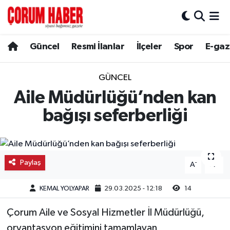
Güncel
Nöbetçi Eczaneler
Güncel
Resmi İlanlar
İlçeler
Spor
E-gaz
Spor
Hava Durumu
GÜNCEL
Resmi İlanlar
Çorum Namaz Vakitleri
Aile Müdürlüğü’nden kan
bağışı seferberliği
Alaca
Trafik Durumu
Bayat
Süper Lig Puan Durumu ve Fikstür
Paylaş
-
+
A
A
Boğazkale
Tüm Manşetler
KEMAL YOLYAPAR
29.03.2025 - 12:18
14
Dodurga
Son Dakika Haberleri
Çorum Aile ve Sosyal Hizmetler İl Müdürlüğü,
İskilip
Haber Arşivi
oryantasyon eğitimini tamamlayan