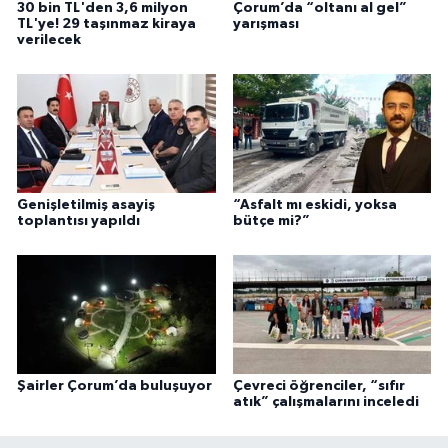
30 bin TL'den 3,6 milyon
Çorum’da “oltanı al gel”
TL'ye! 29 taşınmaz kiraya
yarışması
verilecek
Genişletilmiş asayiş
“Asfalt mı eskidi, yoksa
toplantısı yapıldı
bütçe mi?”
Şairler Çorum’da buluşuyor
Çevreci öğrenciler, “sıfır
atık” çalışmalarını inceledi