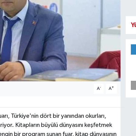
Y
-
+
A
A
arı, Türkiye'nin dört bir yanından okurları,
tiriyor. Kitapların büyülü dünyasını keşfetmek
e zengin bir program sunan fuar, kitap dünyasının