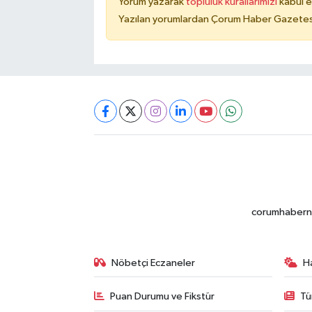
Yorum yazarak
topluluk kurallarımızı
kabul e
Yazılan yorumlardan Çorum Haber Gazetesi 
corumhabernet
Nöbetçi Eczaneler
H
Puan Durumu ve Fikstür
Tü