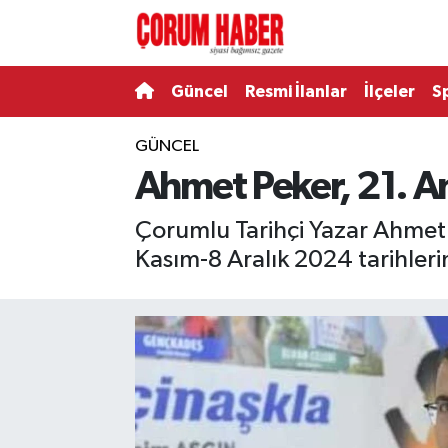
Güncel
Nöbetçi Eczaneler
Güncel
Resmi İlanlar
İlçeler
S
Spor
Hava Durumu
GÜNCEL
Ahmet Peker, 21. An
Resmi İlanlar
Çorum Namaz Vakitleri
Çorumlu Tarihçi Yazar Ahmet P
Alaca
Trafik Durumu
Kasım-8 Aralık 2024 tarihler
Bayat
Süper Lig Puan Durumu ve Fikstür
Boğazkale
Tüm Manşetler
Dodurga
Son Dakika Haberleri
İskilip
Haber Arşivi