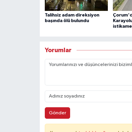
Talihsiz adam direksiyon
Çorum'd
başında ölü bulundu
Karayol
istikame
Yorumlar
Gönder