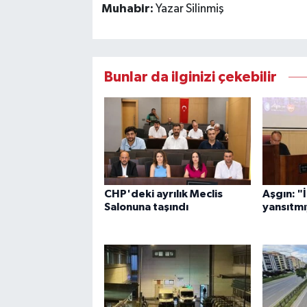
Muhabir:
Yazar Silinmiş
Bunlar da ilginizi çekebilir
CHP'deki ayrılık Meclis
Aşgın: "
Salonuna taşındı
yansıtm