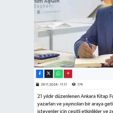
Kargı
Laçin
Mecitözü
Oğuzlar
Ortaköy
Osmancık
29.11.2024 - 11:11
174
Sungurlu
21 yıldır düzenlenen Ankara Kitap Fu
Uğurludağ
yazarları ve yayıncıları bir araya ge
isteyenler için çeşitli etkinlikler v
Sağlık