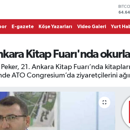
DOLA
47,6
EURO
55,0
por
E-gazete
Köşe Yazarları
Video Galeri
Yurt Hab
STERL
64,2
GRAM
6513.
kara Kitap Fuarı'nda okurla
BİST1
13.76
BITC
eker, 21. Ankara Kitap Fuarı’nda kitaplar
64.64
inde ATO Congresium’da ziyaretçilerini ağı