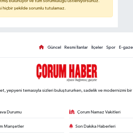
tmiş bulunuyor ve tüm sorumluluğu üstleniyorsunuz.
hiçbir şekilde sorumlu tutulamaz.
Güncel
Resmi İlanlar
İlçeler
Spor
E-gaze
, yepyeni temasıyla sizleri buluştururken, sadelik ve modernizmi bir 
ava Durumu
Çorum Namaz Vakitleri
m Manşetler
Son Dakika Haberleri