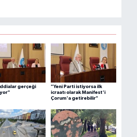
İddialar gerçeği
"Yeni Parti istiyorsa ilk
ıyor"
icraatı olarak Manifest'i
Çorum'a getirebilir"