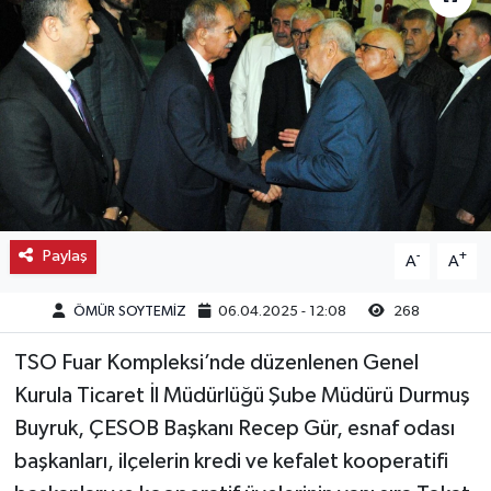
Kargı
Laçin
Mecitözü
Oğuzlar
Paylaş
-
+
A
A
Ortaköy
ÖMÜR SOYTEMİZ
06.04.2025 - 12:08
268
Osmancık
TSO Fuar Kompleksi’nde düzenlenen Genel
Sungurlu
Kurula Ticaret İl Müdürlüğü Şube Müdürü Durmuş
Buyruk, ÇESOB Başkanı Recep Gür, esnaf odası
Uğurludağ
başkanları, ilçelerin kredi ve kefalet kooperatifi
Sağlık