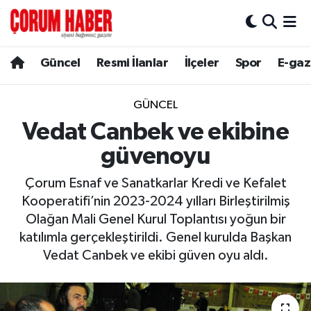
Güncel
Nöbetçi Eczaneler
Güncel
Resmi İlanlar
İlçeler
Spor
E-gaz
Spor
Hava Durumu
GÜNCEL
Resmi İlanlar
Çorum Namaz Vakitleri
Vedat Canbek ve ekibine
güvenoyu
Alaca
Trafik Durumu
Çorum Esnaf ve Sanatkarlar Kredi ve Kefalet
Bayat
Süper Lig Puan Durumu ve Fikstür
Kooperatifi’nin 2023-2024 yılları Birleştirilmiş
Olağan Mali Genel Kurul Toplantısı yoğun bir
Boğazkale
Tüm Manşetler
katılımla gerçekleştirildi. Genel kurulda Başkan
Vedat Canbek ve ekibi güven oyu aldı.
Dodurga
Son Dakika Haberleri
İskilip
Haber Arşivi