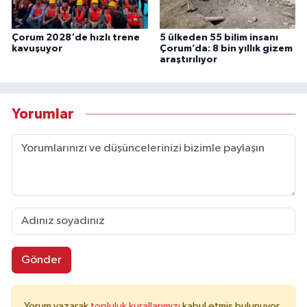
Çorum 2028'de hızlı trene
5 ülkeden 55 bilim insanı
kavuşuyor
Çorum’da: 8 bin yıllık gizem
araştırılıyor
Yorumlar
Gönder
Yorum yazarak
topluluk kurallarımızı
kabul etmiş bulunuyor