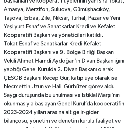
başkanları ve kooperatif üyelerinin yanı sıra Tokat,
Amasya, Merzifon, Suluova, Gümüşhacıköy,
Taşova, Erbaa, Zile, Niksar, Turhal, Pazar ve Yeni
Yeşilyurt Esnaf ve Sanatkarlar Kredi ve Kefalet
Kooperatifi Başkan ve yöneticileri katıldı.
Tokat Esnaf ve Sanatkarlar Kredi Kefalet
Kooperatifi Başkanı ve 9. Bölge Birliği Başkan
Vekili Ahmet Hamdi Aydoğan’ın Divan Başkanlığını
yaptığı Genel Kurulda 2. Divan Başkanı olarak
ÇESOB Başkanı Recep Gür, katip üye olarak ise
Necmettin Uzun ve Halil Gürbüzer görev aldı.
Saygı duruşunda bulunulması ve İstiklal Marşı’nın
okunmasıyla başlayan Genel Kurul’da kooperatifin
2023-2024 yılları arasına ait gelir-gider
bilançosu, yönetim ve denetim kurulu faaliyet ve