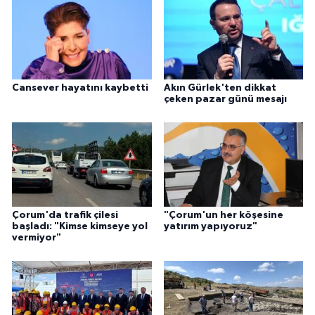
Cansever hayatını kaybetti
Akın Gürlek'ten dikkat
çeken pazar günü mesajı
Çorum'da trafik çilesi
"Çorum'un her köşesine
başladı: "Kimse kimseye yol
yatırım yapıyoruz"
vermiyor"