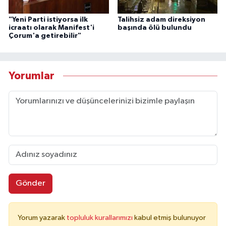
"Yeni Parti istiyorsa ilk
Talihsiz adam direksiyon
icraatı olarak Manifest'i
başında ölü bulundu
Çorum'a getirebilir"
Yorumlar
Gönder
Yorum yazarak
topluluk kurallarımızı
kabul etmiş bulunuyor