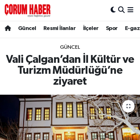
Güncel
Nöbetçi Eczaneler
Güncel
Resmi İlanlar
İlçeler
Spor
E-gaz
Spor
Hava Durumu
GÜNCEL
Resmi İlanlar
Çorum Namaz Vakitleri
Vali Çalgan’dan İl Kültür ve
Turizm Müdürlüğü’ne
Alaca
Trafik Durumu
ziyaret
Bayat
Süper Lig Puan Durumu ve Fikstür
Boğazkale
Tüm Manşetler
Dodurga
Son Dakika Haberleri
İskilip
Haber Arşivi