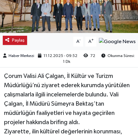
Kargı
Laçin
Paylaş
-
+
A
A
Mecitözü
Haber Merkezi
11.12.2025 - 09:52
72
Okunma Süresi:
Oğuzlar
1 Dk
Ortaköy
Çorum Valisi Ali Çalgan, İl Kültür ve Turizm
Müdürlüğü’nü ziyaret ederek kurumda yürütülen
Osmancık
çalışmalarla ilgili incelemelerde bulundu. Vali
Çalgan, İl Müdürü Sümeyra Bektaş’tan
Sungurlu
müdürlüğün faaliyetleri ve hayata geçirilen
Uğurludağ
projeler hakkında brifing aldı.
Ziyarette, ilin kültürel değerlerinin korunması,
Sağlık