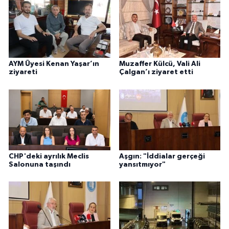
AYM Üyesi Kenan Yaşar’ın
Muzaffer Külcü, Vali Ali
ziyareti
Çalgan’ı ziyaret etti
CHP'deki ayrılık Meclis
Aşgın: "İddialar gerçeği
Salonuna taşındı
yansıtmıyor"