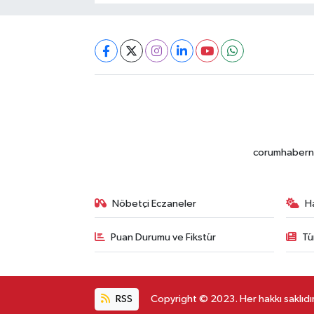
corumhabernet
Nöbetçi Eczaneler
H
Puan Durumu ve Fikstür
Tü
RSS
Copyright © 2023. Her hakkı saklıdır