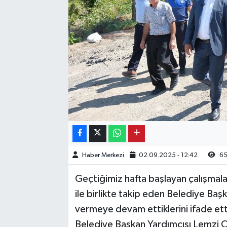
Kargı
Laçin
Mecitözü
Oğuzlar
Ortaköy
Osmancık
Haber Merkezi
02.09.2025 - 12:42
6
Sungurlu
Geçtiğimiz hafta başlayan çalışmal
ile birlikte takip eden Belediye Başk
Uğurludağ
vermeye devam ettiklerini ifade ett
Belediye Başkan Yardımcısı Lemzi Çö
Sağlık