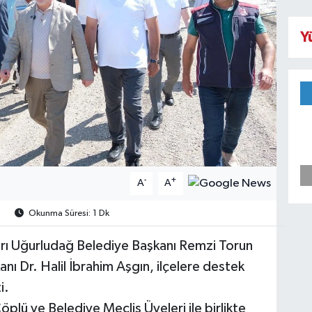
Y
-
+
A
A
5
Okunma Süresi: 1 Dk
arı Uğurludağ Belediye Başkanı Remzi Torun
anı Dr. Halil İbrahim Aşgın, ilçelere destek
i.
plü ve Belediye Meclis Üyeleri ile birlikte