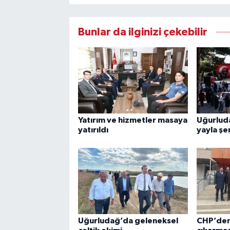
Bunlar da ilginizi çekebilir
Yatırım ve hizmetler masaya
Uğurlud
yatırıldı
yayla şe
Uğurludağ’da geleneksel
CHP’den