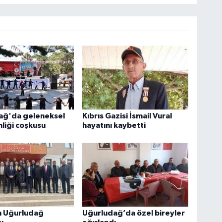
ağ'da geleneksel
Kıbrıs Gazisi İsmail Vural
nliği coşkusu
hayatını kaybetti
 Uğurludağ
Uğurludağ’da özel bireyler