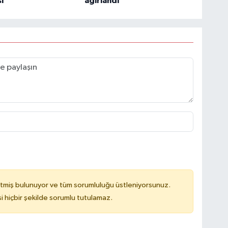
ı
ağırlandı
tmiş bulunuyor ve tüm sorumluluğu üstleniyorsunuz.
hiçbir şekilde sorumlu tutulamaz.