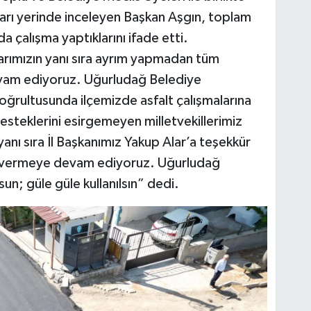
rı yerinde inceleyen Başkan Aşgın, toplam
 çalışma yaptıklarını ifade etti.
rımızın yanı sıra ayrım yapmadan tüm
vam ediyoruz. Uğurludağ Belediye
oğrultusunda ilçemizde asfalt çalışmalarına
steklerini esirgemeyen milletvekillerimiz
anı sıra İl Başkanımız Yakup Alar’a teşekkür
k vermeye devam ediyoruz. Uğurludağ
sun; güle güle kullanılsın” dedi.