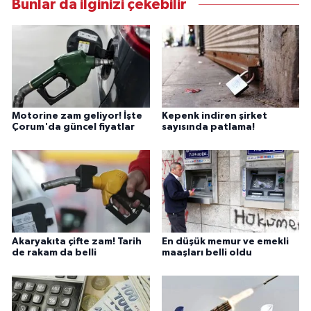
Bunlar da ilginizi çekebilir
Motorine zam geliyor! İşte
Kepenk indiren şirket
Çorum'da güncel fiyatlar
sayısında patlama!
Akaryakıta çifte zam! Tarih
En düşük memur ve emekli
de rakam da belli
maaşları belli oldu