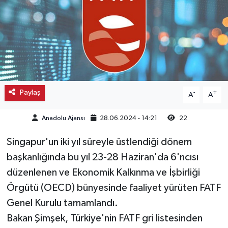
Kargı
Laçin
Mecitözü
Paylaş
-
+
A
A
Oğuzlar
Anadolu Ajansı
28.06.2024 - 14:21
22
Ortaköy
Singapur'un iki yıl süreyle üstlendiği dönem
Osmancık
başkanlığında bu yıl 23-28 Haziran'da 6'ncısı
düzenlenen ve Ekonomik Kalkınma ve İşbirliği
Sungurlu
Örgütü (OECD) bünyesinde faaliyet yürüten FATF
Uğurludağ
Genel Kurulu tamamlandı.
Bakan Şimşek, Türkiye'nin FATF gri listesinden
Sağlık