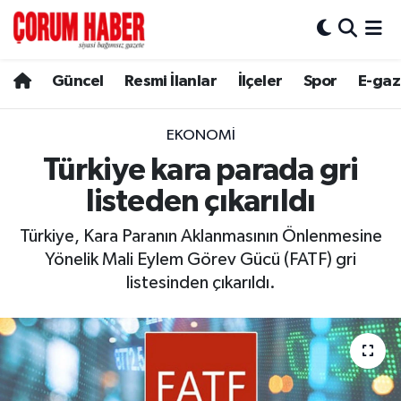
Güncel
Nöbetçi Eczaneler
Güncel
Resmi İlanlar
İlçeler
Spor
E-gaz
Spor
Hava Durumu
EKONOMI
Resmi İlanlar
Çorum Namaz Vakitleri
Türkiye kara parada gri
listeden çıkarıldı
Alaca
Trafik Durumu
Türkiye, Kara Paranın Aklanmasının Önlenmesine
Bayat
Süper Lig Puan Durumu ve Fikstür
Yönelik Mali Eylem Görev Gücü (FATF) gri
listesinden çıkarıldı.
Boğazkale
Tüm Manşetler
Dodurga
Son Dakika Haberleri
İskilip
Haber Arşivi