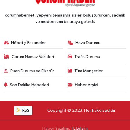
corumhabernet, yepyeni temasıyla sizleri buluştururken, sadelik
ve modernizmi bir araya getirdi.
Nöbetçi Eczaneler
Hava Durumu
Çorum Namaz Vakitleri
Trafik Durumu
Puan Durumu ve Fikstür
Tüm Manşetler
Son Dakika Haberleri
Haber Arşivi
RSS
Copyright © 2023. Her hakkı saklıdır.
Haber Yazılımı:
TE Bilişim