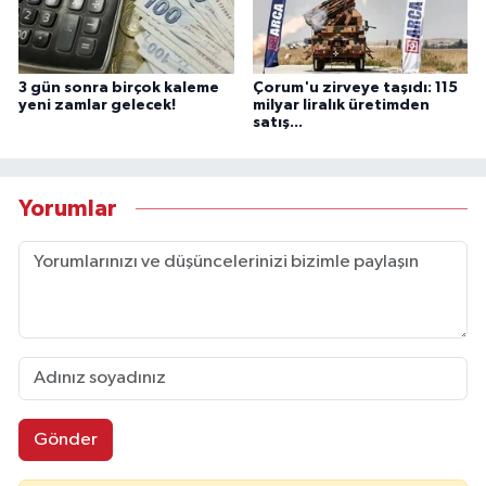
3 gün sonra birçok kaleme
Çorum'u zirveye taşıdı: 115
yeni zamlar gelecek!
milyar liralık üretimden
satış...
Yorumlar
Gönder