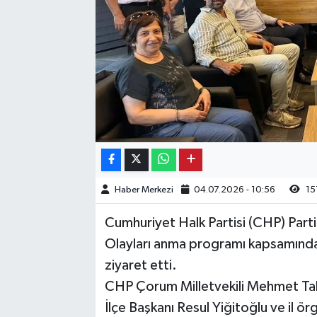
Kargı
Laçin
Mecitözü
Oğuzlar
Ortaköy
Haber Merkezi
04.07.2026 - 10:56
15
Osmancık
Cumhuriyet Halk Partisi (CHP) Par
Sungurlu
Olayları anma programı kapsamında 
ziyaret etti.
Uğurludağ
CHP Çorum Milletvekili Mehmet Taht
İlçe Başkanı Resul Yiğitoğlu ve il ör
Sağlık