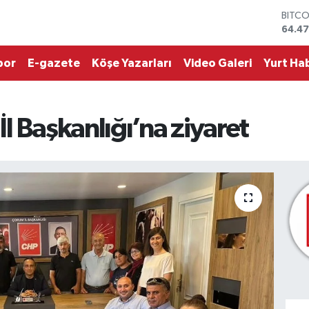
BITC
64.4
DOLA
47,59
por
E-gazete
Köşe Yazarları
Video Galeri
Yurt Hab
EURO
55,13
STERL
64,2
GRAM
l Başkanlığı’na ziyaret
6527
BİST1
13.70