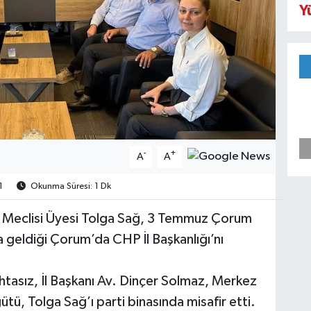
Y
-
+
A
A
1
Okunma Süresi: 1 Dk
ti Meclisi Üyesi Tolga Sağ, 3 Temmuz Çorum
geldiği Çorum’da CHP İl Başkanlığı’nı
asız, İl Başkanı Av. Dinçer Solmaz, Merkez
gütü, Tolga Sağ’ı parti binasında misafir etti.