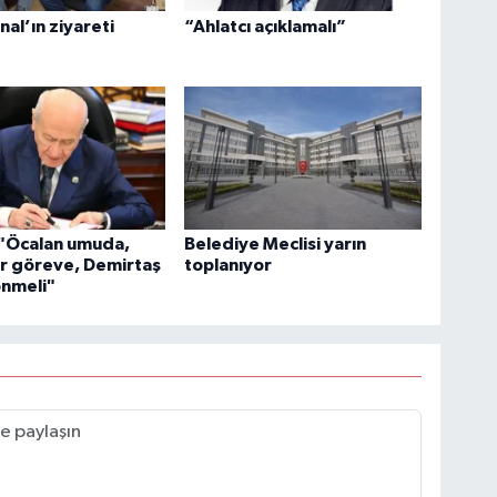
al’ın ziyareti
“Ahlatcı açıklamalı”
 "Öcalan umuda,
Belediye Meclisi yarın
r göreve, Demirtaş
toplanıyor
önmeli"