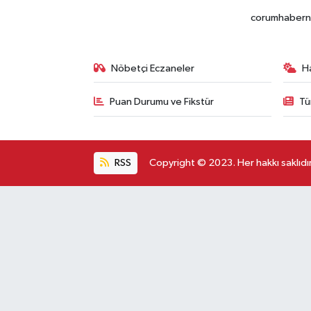
corumhabernet
Nöbetçi Eczaneler
H
Puan Durumu ve Fikstür
Tü
RSS
Copyright © 2023. Her hakkı saklıdır