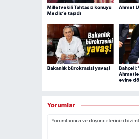
Milletvekili Tahtasız konuyu
Ahmet Ün
Meclis’e taşıdı
Bakanlık bürokrasisi yavaş!
Bahçeli:
Ahmetle
evine d
Yorumlar