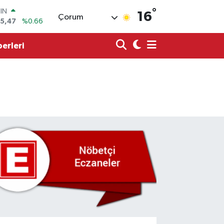
OIN
°
16
75,47
%0.66
Çorum
R
71
%0.05
erleri
36
%0.18
İN
534
%0.22
 ALTIN
.85
%0.54
00
3
%0