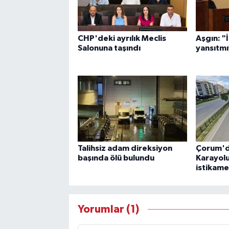
CHP'deki ayrılık Meclis
Aşgın: "
Salonuna taşındı
yansıtm
Talihsiz adam direksiyon
Çorum'd
başında ölü bulundu
Karayol
istikame
Yorumlar (1)