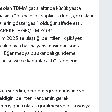
ı olan TBMM çatısı altında küçük yaşta
sının “bireysel bir sapkınlık değil, çocukların
llerin göstergesi” olduğunu ifade etti.
AREKETE GEÇİLMİYOR”
 2025’te ulaştığı belirtilen ilk şikâyet
ncak olayın basına yansımasından sonra
r, “Eğer medya bu skandalı gündeme
ine sessizce kapatılacaktı” ifadelerini
”
n uzun süredir çocuk emeği sömürüsüne ve
geldiğini belirten Kandemir, gerekli
rin iş gücü olarak görülmesi ve psikososyal