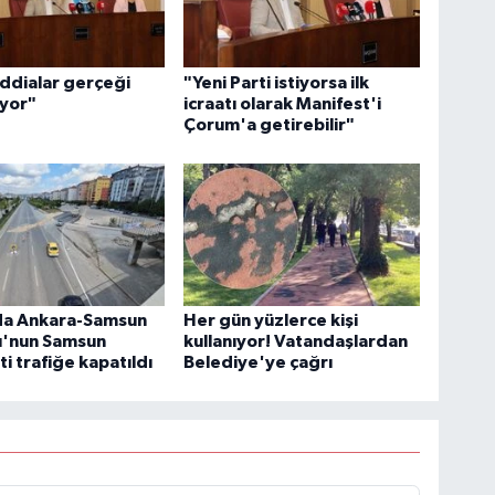
İddialar gerçeği
"Yeni Parti istiyorsa ilk
ıyor"
icraatı olarak Manifest'i
Çorum'a getirebilir"
a Ankara-Samsun
Her gün yüzlerce kişi
u'nun Samsun
kullanıyor! Vatandaşlardan
ti trafiğe kapatıldı
Belediye'ye çağrı