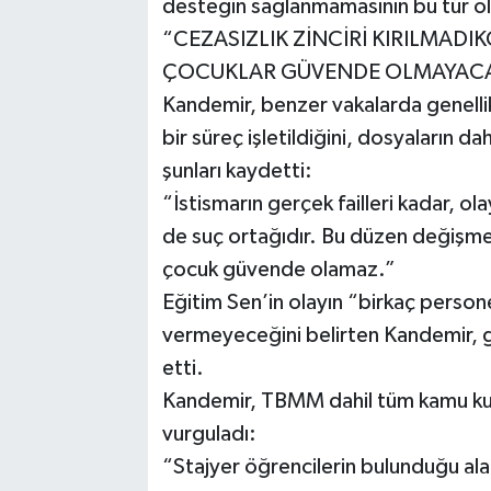
desteğin sağlanmamasının bu tür olay
“CEZASIZLIK ZİNCİRİ KIRILMADI
ÇOCUKLAR GÜVENDE OLMAYAC
Kandemir, benzer vakalarda genellikl
bir süreç işletildiğini, dosyaların d
şunları kaydetti:
“İstismarın gerçek failleri kadar, ol
de suç ortağıdır. Bu düzen değişme
çocuk güvende olamaz.”
Eğitim Sen’in olayın “birkaç persone
vermeyeceğini belirten Kandemir, g
etti.
Kandemir, TBMM dahil tüm kamu kuru
vurguladı:
“Stajyer öğrencilerin bulunduğu ala