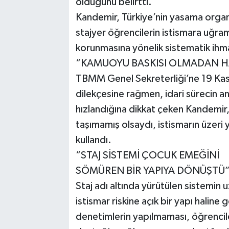
olduğunu belirtti.
Kandemir, Türkiye’nin yasama organ
stajyer öğrencilerin istismara uğrama
korunmasına yönelik sistematik ihma
“KAMUOYU BASKISI OLMADAN H
TBMM Genel Sekreterliği’ne 19 Kasım
dilekçesine rağmen, idari sürecin a
hızlandığına dikkat çeken Kandemi
taşımamış olsaydı, istismarın üzeri y
kullandı.
“STAJ SİSTEMİ ÇOCUK EMEĞİNİ
SÖMÜREN BİR YAPIYA DÖNÜŞTÜ
Staj adı altında yürütülen sistemi
istismar riskine açık bir yapı haline 
denetimlerin yapılmaması, öğrencile