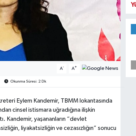
Y
-
+
A
A
Okunma Süresi: 2 Dk
kreteri Eylem Kandemir, TBMM lokantasında
dan cinsel istismara uğradığına ilişkin
yaptı. Kandemir, yaşananların “devlet
izliğin, liyakatsizliğin ve cezasızlığın” sonucu