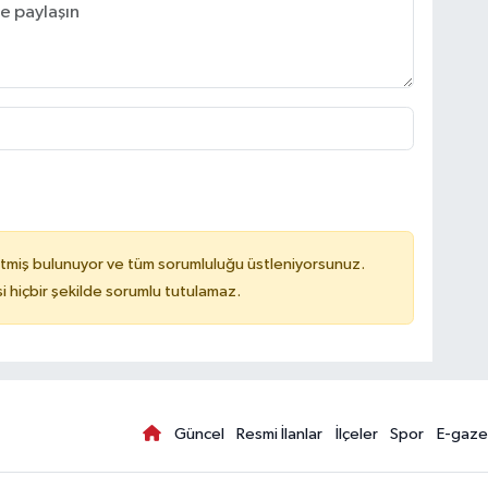
tmiş bulunuyor ve tüm sorumluluğu üstleniyorsunuz.
hiçbir şekilde sorumlu tutulamaz.
Güncel
Resmi İlanlar
İlçeler
Spor
E-gaze