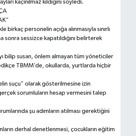
ları kaçınılmaz kıldığını söyledi.
KÇA
AK”
e birkaç personelin açığa alınmasıyla sınırlı
aha sonra sessizce kapatıldığını belirterek
ayı bilip susan, önlem almayan tüm yöneticiler
dikçe TBMM’de, okullarda, yurtlarda hiçbir
lin suçu” olarak gösterilmesine izin
erçek sorumluların hesap vermesini talep
mlarında şu adımların atılması gerektiğini
nların derhal denetlenmesi, çocukların eğitim