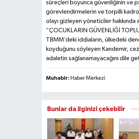
süreçleri boyunca güvenliğinin ve ps
görevlendirmelerin ve torpilli kadr
olayı gizleyen yöneticiler hakkında a
“ÇOCUKLARIN GÜVENLİĞİ TOP
TBMM’deki iddiaların, ülkedeki de
koyduğunu söyleyen Kandemir, ceza
adaletin sağlanamayacağını dile get
Muhabir:
Haber Merkezi
Bunlar da ilginizi çekebilir