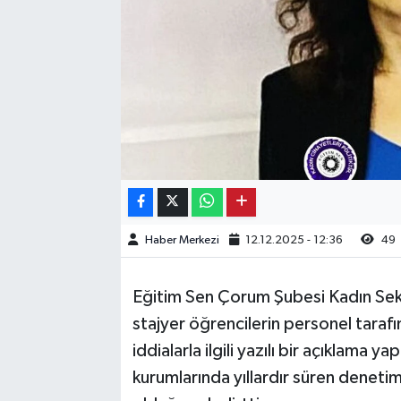
Kargı
Laçin
Mecitözü
Oğuzlar
Ortaköy
Haber Merkezi
12.12.2025 - 12:36
49
Osmancık
Eğitim Sen Çorum Şubesi Kadın Se
Sungurlu
stajyer öğrencilerin personel tarafın
iddialarla ilgili yazılı bir açıklama 
Uğurludağ
kurumlarında yıllardır süren denetims
Sağlık