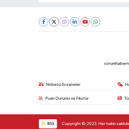
corumhabernet
Nöbetçi Eczaneler
H
Puan Durumu ve Fikstür
Tü
RSS
Copyright © 2023. Her hakkı saklıdır