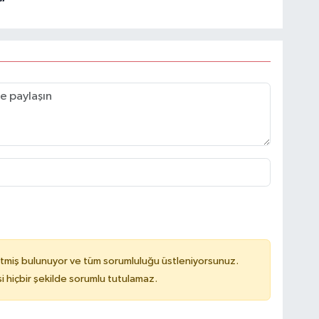
”
tmiş bulunuyor ve tüm sorumluluğu üstleniyorsunuz.
hiçbir şekilde sorumlu tutulamaz.