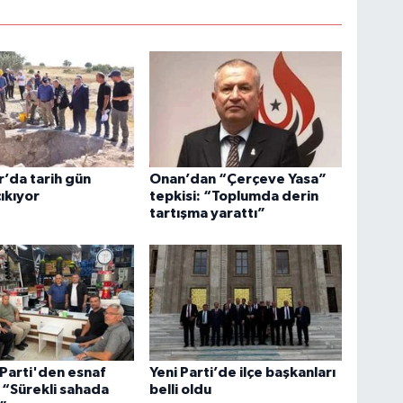
r’da tarih gün
Onan’dan “Çerçeve Yasa”
ıkıyor
tepkisi: “Toplumda derin
tartışma yarattı”
Parti'den esnaf
Yeni Parti’de ilçe başkanları
: “Sürekli sahada
belli oldu