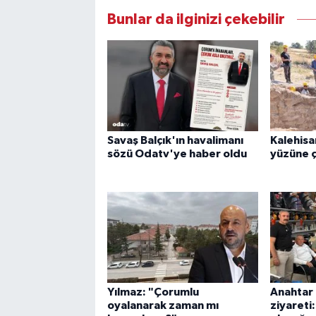
Bunlar da ilginizi çekebilir
Savaş Balçık'ın havalimanı
Kalehisa
sözü Odatv'ye haber oldu
yüzüne ç
Yılmaz: "Çorumlu
Anahtar 
oyalanarak zaman mı
ziyareti