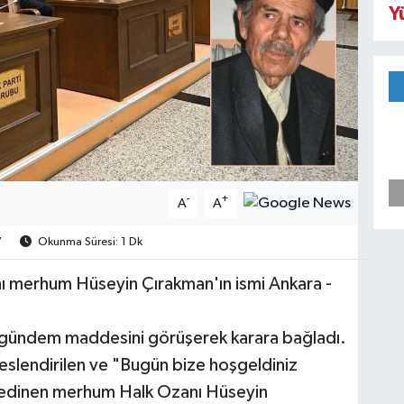
Y
-
+
A
A
7
Okunma Süresi: 1 Dk
nı merhum Hüseyin Çırakman'ın ismi Ankara -
r gündem maddesini görüşerek karara bağladı.
seslendirilen ve "Bugün bize hoşgeldiniz
r edinen merhum Halk Ozanı Hüseyin