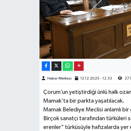
Kargı
Laçin
Mecitözü
Oğuzlar
Ortaköy
Haber Merkezi
12.12.2025 - 12:33
27
Osmancık
Çorum’un yetiştirdiği ünlü halk oza
Sungurlu
Mamak'ta bir parkta yaşatılacak.
Mamak Belediye Meclisi anlamlı bi
Uğurludağ
Birçok sanatçı tarafından türküleri 
erenler" türküsüyle hafızalarda ye
Sağlık