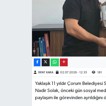
Kargı
Laçin
Mecitözü
Oğuzlar
Ortaköy
Osmancık
RIFAT KARA
02.07.2026 - 12:35
181
Sungurlu
Yaklaşık 11 yıldır Çorum Belediyes
Nadir Solak, önceki gün sosyal me
Uğurludağ
paylaşım ile görevinden ayrıldığını
Sağlık