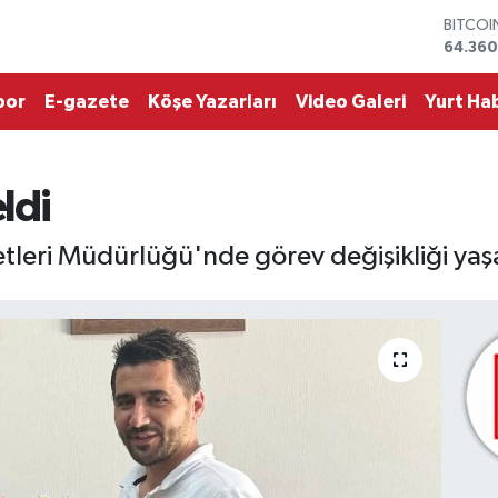
BITCO
64.360
DOLAR
47,70
EURO
por
E-gazete
Köşe Yazarları
Video Galeri
Yurt Hab
55,02
STERLİ
64,189
GRAM 
ldi
6574.8
BİST10
leri Müdürlüğü'nde görev değişikliği yaş
13.887