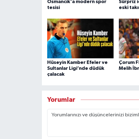
Osmancık'a modern spor
Sürpriz 
tesisi
eski tak
Hüseyin Kamber Efeler ve
Çorum F
Sultanlar Ligi’nde düdük
Melih İb
çalacak
Yorumlar