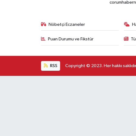
corumhabernet
Nöbetçi Eczaneler
H
Puan Durumu ve Fikstür
Tü
RSS
Copyright © 2023. Her hakkı saklıdır