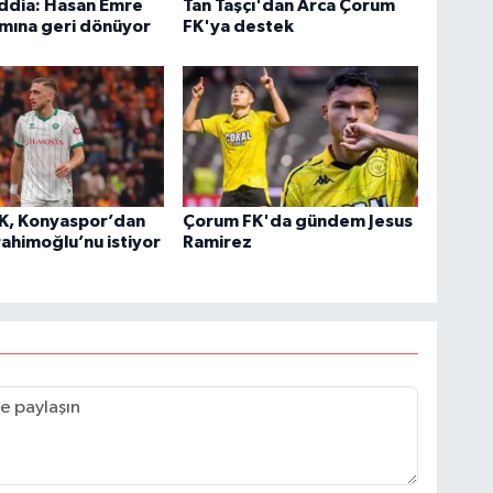
iddia: Hasan Emre
Tan Taşçı'dan Arca Çorum
ımına geri dönüyor
FK'ya destek
K, Konyaspor’dan
Çorum FK'da gündem Jesus
rahimoğlu’nu istiyor
Ramirez