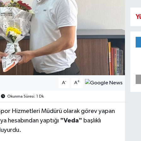
Y
-
+
A
A
Okunma Süresi: 1 Dk
i Spor Hizmetleri Müdürü olarak görev yapan
dya hesabından yaptığı
"Veda"
başlıklı
 duyurdu.