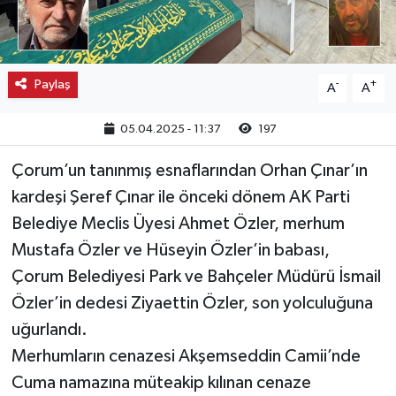
Kargı
Laçin
Paylaş
-
+
A
A
Mecitözü
05.04.2025 - 11:37
197
Oğuzlar
Çorum’un tanınmış esnaflarından Orhan Çınar’ın
kardeşi Şeref Çınar ile önceki dönem AK Parti
Ortaköy
Belediye Meclis Üyesi Ahmet Özler, merhum
Mustafa Özler ve Hüseyin Özler’in babası,
Osmancık
Çorum Belediyesi Park ve Bahçeler Müdürü İsmail
Özler’in dedesi Ziyaettin Özler, son yolculuğuna
Sungurlu
uğurlandı.
Uğurludağ
Merhumların cenazesi Akşemseddin Camii’nde
Cuma namazına müteakip kılınan cenaze
Sağlık