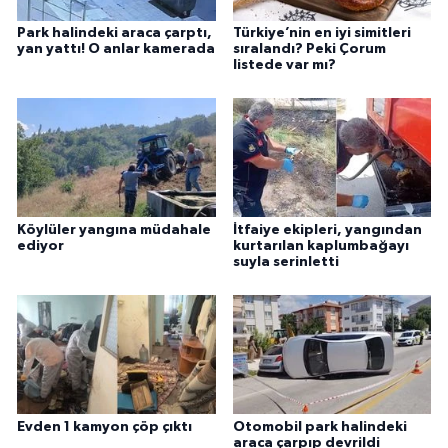
Park halindeki araca çarptı,
Türkiye’nin en iyi simitleri
yan yattı! O anlar kamerada
sıralandı? Peki Çorum
listede var mı?
Köylüler yangına müdahale
İtfaiye ekipleri, yangından
ediyor
kurtarılan kaplumbağayı
suyla serinletti
Evden 1 kamyon çöp çıktı
Otomobil park halindeki
araca çarpıp devrildi