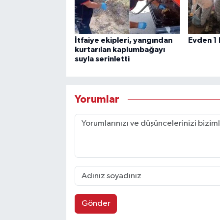
İtfaiye ekipleri, yangından
Evden 1 
kurtarılan kaplumbağayı
suyla serinletti
Yorumlar
Gönder