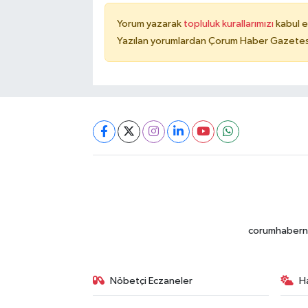
Yorum yazarak
topluluk kurallarımızı
kabul e
Yazılan yorumlardan Çorum Haber Gazetesi 
corumhabernet
Nöbetçi Eczaneler
H