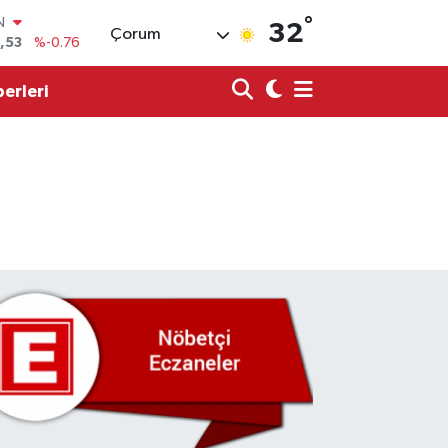
°
32
Çorum
69
%0.17
65
%0.01
erleri
N
7
%0.02
ALTIN
9
%2.12
0
%64
IN
,53
%-0.76