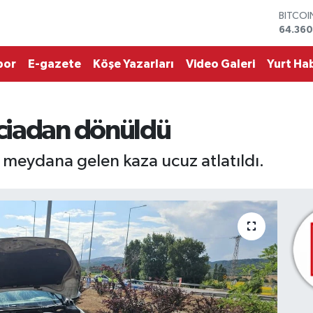
DOLAR
47,70
EURO
55,02
por
E-gazete
Köşe Yazarları
Video Galeri
Yurt Hab
STERLİ
64,189
GRAM 
6618.4
ciadan dönüldü
BİST10
13.887
BITCO
eydana gelen kaza ucuz atlatıldı.
64.360