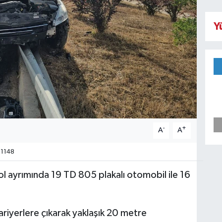
Y
-
+
A
A
1148
l ayrımında 19 TD 805 plakalı otomobil ile 16
riyerlere çıkarak yaklaşık 20 metre