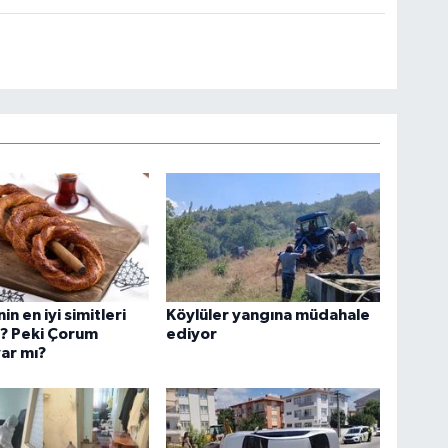
in en iyi simitleri
Köylüler yangına müdahale
ı? Peki Çorum
ediyor
var mı?