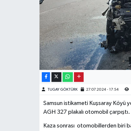
Kargı
Laçin
Mecitözü
Oğuzlar
Ortaköy
Osmancık
TUGAY GÖKTÜRK
27.07.2024 - 17:54
Sungurlu
Samsun istikameti Kuşsaray Köyü yo
AGH 327 plakalı otomobil çarpıştı.
Uğurludağ
Kaza sonrası otomobillerden biri ba
Sağlık