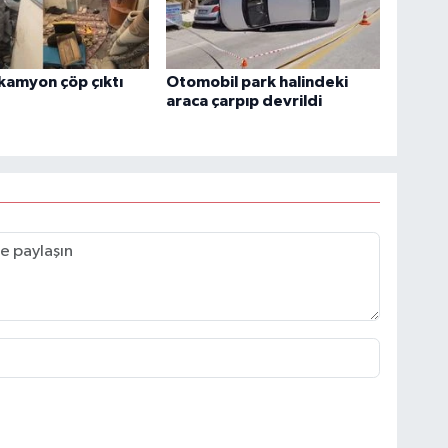
kamyon çöp çıktı
Otomobil park halindeki
araca çarpıp devrildi